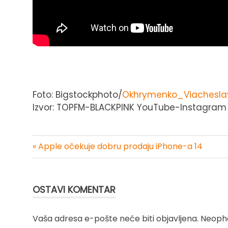
Foto: Bigstockphoto/
Okhrymenko_Viachesla
Izvor: TOPFM-BLACKPINK YouTube-Instagram
« Apple očekuje dobru prodaju iPhone-a 14
Kretanje
članka
OSTAVI KOMENTAR
Vaša adresa e-pošte neće biti objavljena.
Neopho