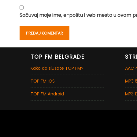
Sačuvaj moje ime, e-poštu i veb mesto u ovom p
TOP FM BELGRADE
STR
Kako da slušate TOP FM?
AAC 4
TOP FM iOS
MP3 6
TOP FM Android
MP3 1