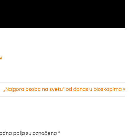
v
„Najgora osoba na svetu“ od danas u bioskopima »
dna polja su označena
*