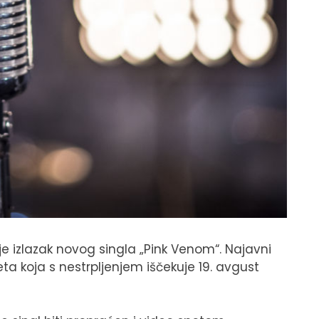
je izlazak novog singla „Pink Venom“. Najavni
ta koja s nestrpljenjem iščekuje 19. avgust