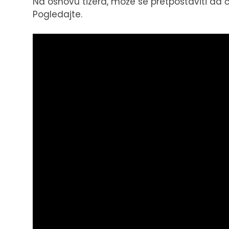
Na osnovu tizera, može se pretpostaviti da ć
Pogledajte.