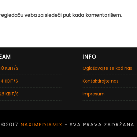
regledaču veba za sledeći put kada komentarišem.
EAM
INFO
8 KBIT/S
Oglašavajte se kod nas
4 KBIT/S
Kontaktirajte nas
28 KBIT/S
Impresum
©2017
NAXIMEDIAMIX
- SVA PRAVA ZADRŽANA.