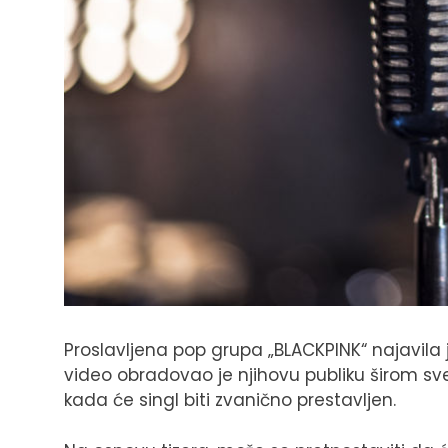
Proslavljena pop grupa „BLACKPINK“ najavila 
video obradovao je njihovu publiku širom sve
kada će singl biti zvanično prestavljen.