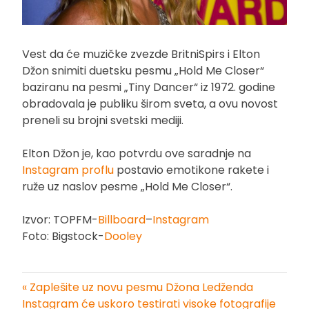
Vest da će muzičke zvezde BritniSpirs i Elton
Džon snimiti duetsku pesmu „Hold Me Closer“
baziranu na pesmi „Tiny Dancer“ iz 1972. godine
obradovala je publiku širom sveta, a ovu novost
preneli su brojni svetski mediji.
Elton Džon je, kao potvrdu ove saradnje na
Instagram proflu
postavio emotikone rakete i
ruže uz naslov pesme „Hold Me Closer“.
Izvor: TOPFM-
Billboard
–
Instagram
Foto: Bigstock-
Dooley
« Zaplešite uz novu pesmu Džona Ledženda
Kretanje
Instagram će uskoro testirati visoke fotografije