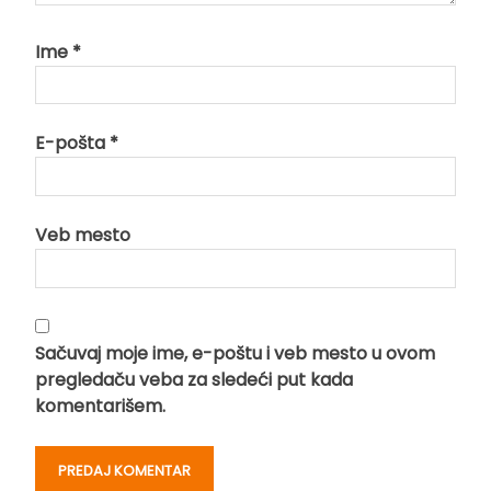
Ime
*
E-pošta
*
Veb mesto
Sačuvaj moje ime, e-poštu i veb mesto u ovom
pregledaču veba za sledeći put kada
komentarišem.