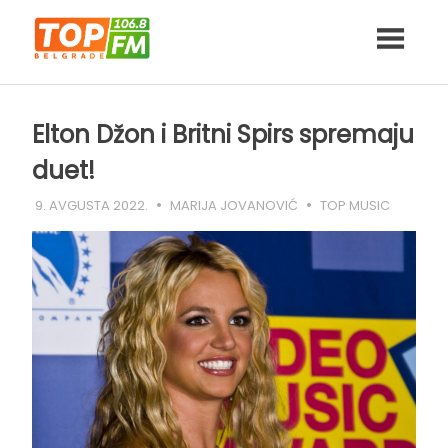
Skip
to
content
Elton Džon i Britni Spirs spremaju
duet!
9. AVGUSTA 2022.
MARIJA JOVANOVIĆ
TOP MUSIC