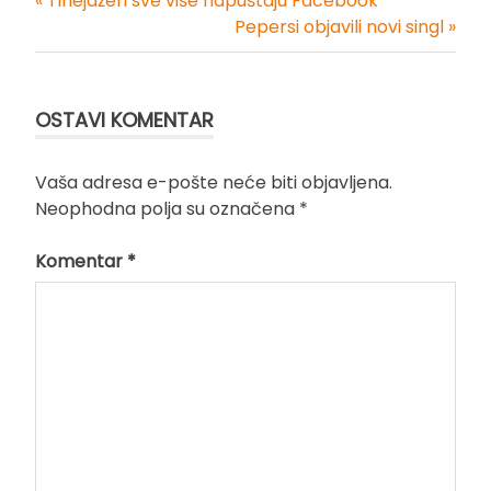
« Tinejdžeri sve više napuštaju Facebook
Kretanje
Pepersi objavili novi singl »
članka
OSTAVI KOMENTAR
Vaša adresa e-pošte neće biti objavljena.
Neophodna polja su označena
*
Komentar
*