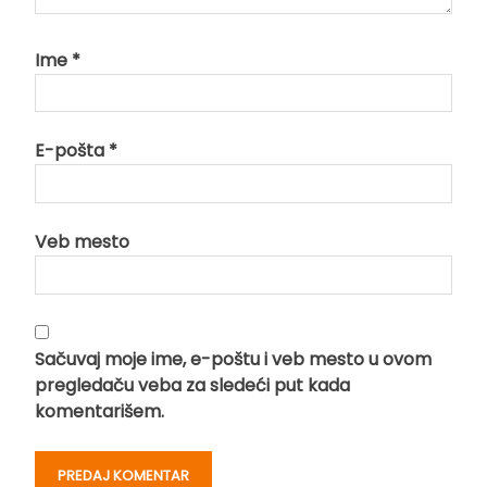
Ime
*
E-pošta
*
Veb mesto
Sačuvaj moje ime, e-poštu i veb mesto u ovom
pregledaču veba za sledeći put kada
komentarišem.