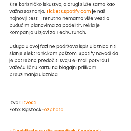
šire korisničko iskustvo, a drugi služe samo kao
važna saznanja.
Tickets.spotify.com
je naš
najnoviji test. Trenutno nemamo više vesti o
budućim planovima za podeliti”, rekla je
kompanija u izjavi za TechCrunch.
Usluga u ovoj fazi ne podržava ispis ulaznica niti
slanje elektroničkom poštom. Spotify navodi da
je potrebno predočiti svoju e-mail potvrdu i
važeću ličnu kartu na blagajni prilikom
preuzimanja ulaznica.
Izvor:
itvesti
Foto: Bigstock-
ezphoto