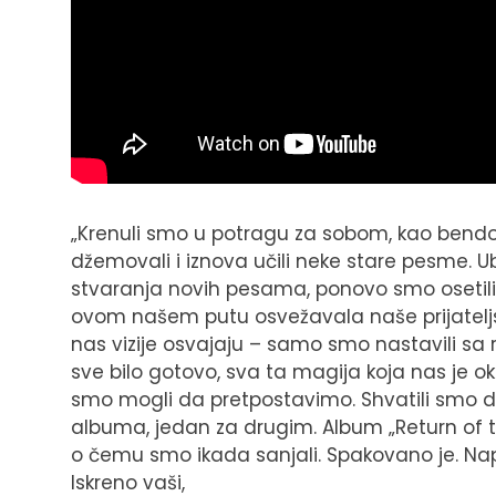
„Krenuli smo u potragu za sobom, kao bendo
džemovali i iznova učili neke stare pesme. 
stvaranja novih pesama, ponovo smo osetili h
ovom našem putu osvežavala naše prijateljs
nas vizije osvajaju – samo smo nastavili sa
sve bilo gotovo, sva ta magija koja nas je 
smo mogli da pretpostavimo. Shvatili smo da
albuma, jedan za drugim. Album „Return of 
o čemu smo ikada sanjali. Spakovano je. Napr
Iskreno vaši,