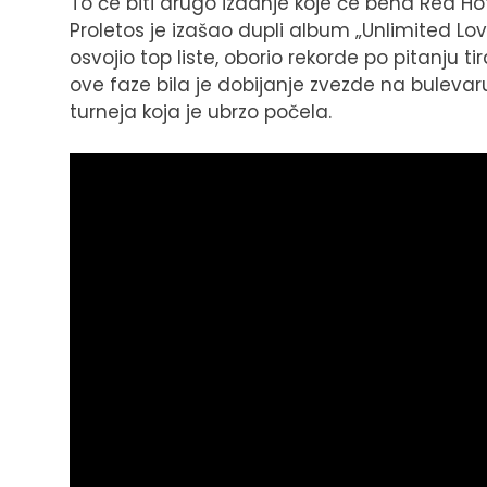
To će biti drugo izdanje koje će bend Red Ho
Proletos je izašao dupli album „Unlimited Lov
osvojio top liste, oborio rekorde po pitanju 
ove faze bila je dobijanje zvezde na buleva
turneja koja je ubrzo počela.