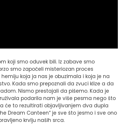
m koji smo oduvek bili. Iz zabave smo
Ubrzo smo započeli misteriozan proces
emiju koja ja nas je obuzimala i koja je na
tvo. Kada smo prepoznali da zvuci klize a da
 radom. Nismo prestajali da pišemo. Kada je
okruživala podarila nam je više pesma nego što
 će to rezultirati objavljivanjem dva dupla
the Dream Canteen“ je sve što jesmo i sve ono
avljeno krvlju naših srca.