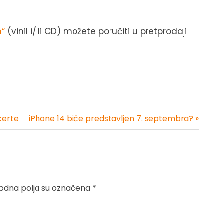
n“
(vinil i/ili CD) možete poručiti u pretprodaji
certe
iPhone 14 biće predstavljen 7. septembra? »
dna polja su označena
*