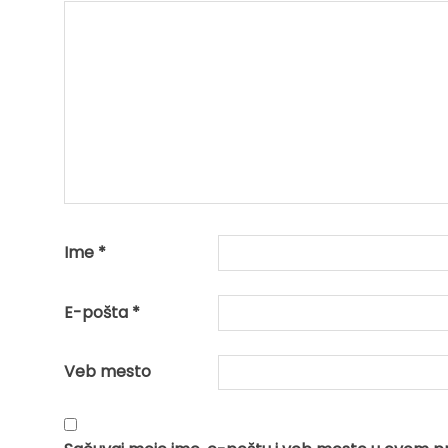
Ime
*
E-pošta
*
Veb mesto