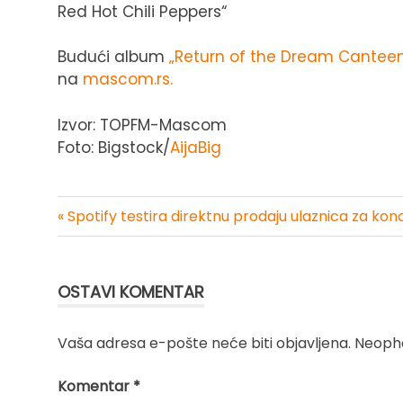
Red Hot Chili Peppers“
Budući album
„Return of the Dream Cantee
na
mascom.rs.
Izvor: TOPFM-Mascom
Foto: Bigstock/
AijaBig
« Spotify testira direktnu prodaju ulaznica za kon
Kretanje
članka
OSTAVI KOMENTAR
Vaša adresa e-pošte neće biti objavljena.
Neopho
Komentar
*