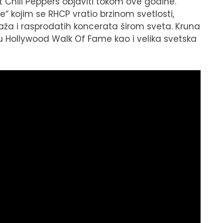
t Chili Peppers objaviti tokom ove godine.
e“ kojim se RHCP vratio brzinom svetlosti,
tiraža i rasprodatih koncerata širom sveta. Kruna
ru Hollywood Walk Of Fame kao i velika svetska