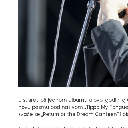
U susret još jednom albumu u ovoj godini gr
novu pesmu pod nazivom „Tippa My Tongue“ u
zvaće se „Return of the Dream Canteen“ i bić