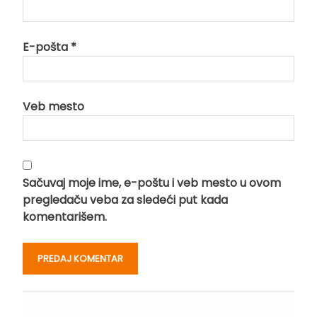
E-pošta
*
Veb mesto
Sačuvaj moje ime, e-poštu i veb mesto u ovom
pregledaču veba za sledeći put kada
komentarišem.