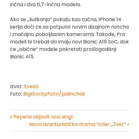
inčna i dva 6,7-inčna modela.
Ako se „šuškanja“ pokažu kao tačna, iPhone 14
serija doći će sa potpuno novim dizajnom notcha
i značajno poboljšanim kamerama. Takođe, Pro
modeli bi trebali da imaju novi Bionic A16 SoC, dok
će „obične“ modele pokretati prošlogodišnji
Bionic A15.
Izvor:
itvesti
Foto:
Bigstockphoto/palinchak
« Pepersi objavili novi singl
Kretanje
Nova avanturistička drama-triler „Zver“ »
članka