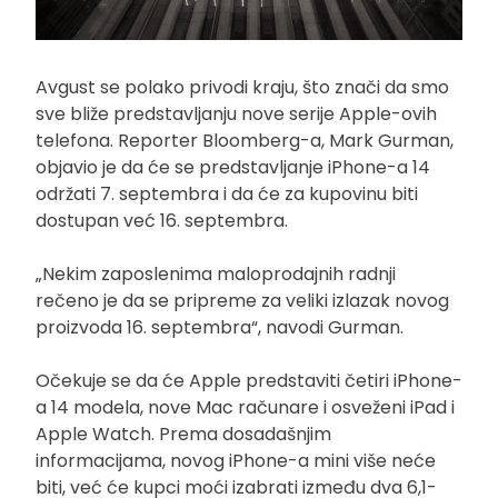
Avgust se polako privodi kraju, što znači da smo
sve bliže predstavljanju nove serije Apple-ovih
telefona. Reporter Bloomberg-a, Mark Gurman,
objavio je da će se predstavljanje iPhone-a 14
održati 7. septembra i da će za kupovinu biti
dostupan već 16. septembra.
„Nekim zaposlenima maloprodajnih radnji
rečeno je da se pripreme za veliki izlazak novog
proizvoda 16. septembra“, navodi Gurman.
Očekuje se da će Apple predstaviti četiri iPhone-
a 14 modela, nove Mac računare i osveženi iPad i
Apple Watch. Prema dosadašnjim
informacijama, novog iPhone-a mini više neće
biti, već će kupci moći izabrati između dva 6,1-