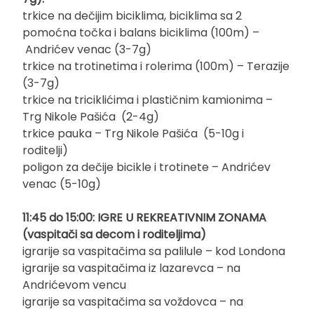
trkice na dečijim biciklima, biciklima sa 2
pomoćna točka i balans biciklima (100m) –
Andrićev venac (3-7g)
trkice na trotinetima i rolerima (100m) – Terazije
(3-7g)
trkice na triciklićima i plastičnim kamionima –
Trg Nikole Pašića (2-4g)
trkice pauka – Trg Nikole Pašića (5-10g i
roditelji)
poligon za dečije bicikle i trotinete – Andrićev
venac (5-10g)
11:45 do 15:00: IGRE U REKREATIVNIM ZONAMA
(vaspitači sa decom i roditeljima)
igrarije sa vaspitačima sa palilule – kod Londona
igrarije sa vaspitačima iz lazarevca – na
Andrićevom vencu
igrarije sa vaspitačima sa voždovca – na