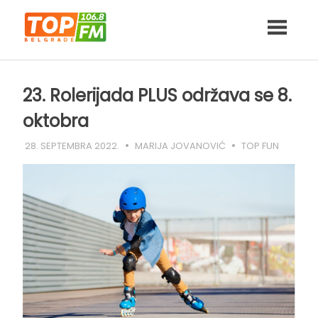
Skip
to
content
23. Rolerijada PLUS održava se 8.
oktobra
28. SEPTEMBRA 2022.
MARIJA JOVANOVIĆ
TOP FUN