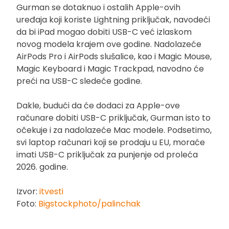
Gurman se dotaknuo i ostalih Apple-ovih
uređaja koji koriste Lightning priključak, navodeći
da bi iPad mogao dobiti USB-C već izlaskom
novog modela krajem ove godine. Nadolazeće
AirPods Pro i AirPods slušalice, kao i Magic Mouse,
Magic Keyboard i Magic Trackpad, navodno će
preći na USB-C sledeće godine.
Dakle, budući da će dodaci za Apple-ove
računare dobiti USB-C priključak, Gurman isto to
očekuje i za nadolazeće Mac modele. Podsetimo,
svi laptop računari koji se prodaju u EU, moraće
imati USB-C priključak za punjenje od proleća
2026. godine.
Izvor:
itvesti
Foto:
Bigstockphoto/palinchak