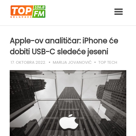
Skip
to
content
Apple-ov analitičar: iPhone će
dobiti USB-C sledeće jeseni
17. OKTOBRA 2022.
MARIJA JOVANOVIĆ
TOP TECH