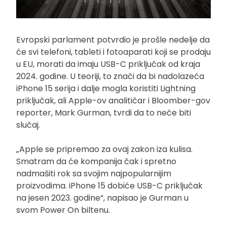
Evropski parlament potvrdio je prošle nedelje da
će svi telefoni, tableti i fotoaparati koji se prodaju
u EU, morati da imaju USB-C priključak od kraja
2024. godine. U teoriji, to znači da bi nadolazeća
iPhone 15 serija i dalje mogla koristiti Lightning
priključak, ali Apple-ov analitičar i Bloomber-gov
reporter, Mark Gurman, tvrdi da to neće biti
slučaj.
„Apple se pripremao za ovaj zakon iza kulisa.
Smatram da će kompanija čak i spretno
nadmašiti rok sa svojim najpopularnijim
proizvodima. iPhone 15 dobiće USB-C priključak
na jesen 2023. godine“, napisao je Gurman u
svom Power On biltenu.