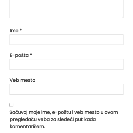
Ime
*
E-pošta
*
Veb mesto
Sačuvaj moje ime, e-poštu i veb mesto u ovom
pregledaču veba za sledeći put kada
komentarišem.