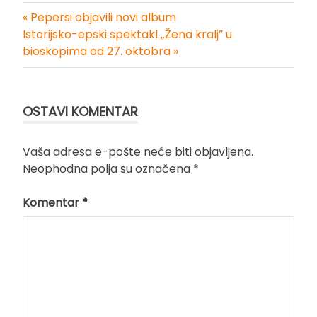
« Pepersi objavili novi album
Kretanje
Istorijsko-epski spektakl „Žena kralj” u
bioskopima od 27. oktobra »
članka
OSTAVI KOMENTAR
Vaša adresa e-pošte neće biti objavljena.
Neophodna polja su označena
*
Komentar
*