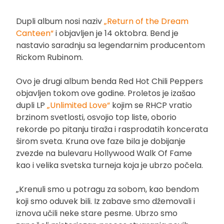
Dupli album nosi naziv
„Return of the Dream
Canteen“
i objavljen je 14 oktobra. Bend je
nastavio saradnju sa legendarnim producentom
Rickom Rubinom.
Ovo je drugi album benda Red Hot Chili Peppers
objavljen tokom ove godine. Proletos je izašao
dupli LP
„Unlimited Love“
kojim se RHCP vratio
brzinom svetlosti, osvojio top liste, oborio
rekorde po pitanju tiraža i rasprodatih koncerata
širom sveta. Kruna ove faze bila je dobijanje
zvezde na bulevaru Hollywood Walk Of Fame
kao i velika svetska turneja koja je ubrzo počela.
„Krenuli smo u potragu za sobom, kao bendom
koji smo oduvek bili. Iz zabave smo džemovali i
iznova učili neke stare pesme. Ubrzo smo