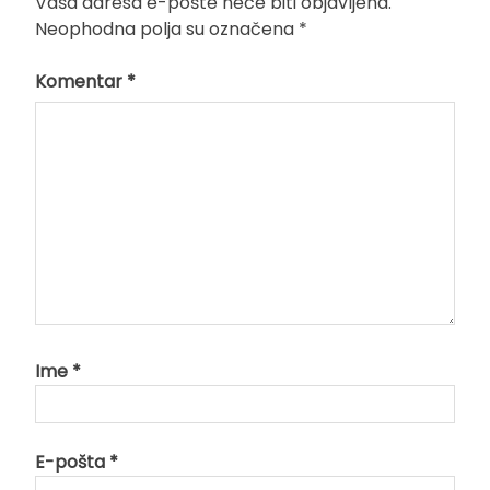
Vaša adresa e-pošte neće biti objavljena.
Neophodna polja su označena
*
Komentar
*
Ime
*
E-pošta
*