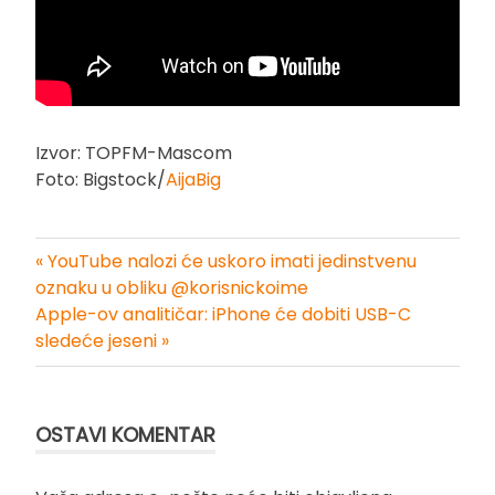
Izvor: TOPFM-Mascom
Foto: Bigstock/
AijaBig
« YouTube nalozi će uskoro imati jedinstvenu
Kretanje
oznaku u obliku @korisnickoime
Apple-ov analitičar: iPhone će dobiti USB-C
članka
sledeće jeseni »
OSTAVI KOMENTAR