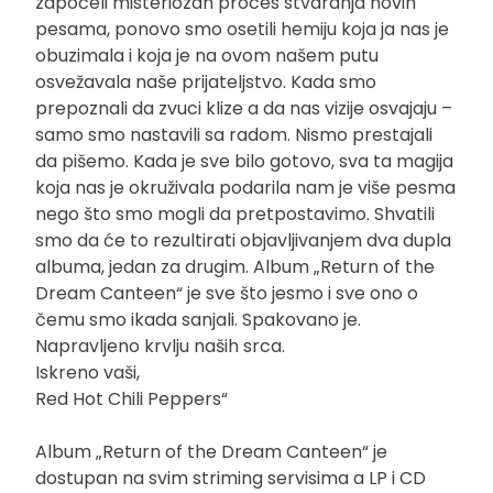
započeli misteriozan proces stvaranja novih
pesama, ponovo smo osetili hemiju koja ja nas je
obuzimala i koja je na ovom našem putu
osvežavala naše prijateljstvo. Kada smo
prepoznali da zvuci klize a da nas vizije osvajaju –
samo smo nastavili sa radom. Nismo prestajali
da pišemo. Kada je sve bilo gotovo, sva ta magija
koja nas je okruživala podarila nam je više pesma
nego što smo mogli da pretpostavimo. Shvatili
smo da će to rezultirati objavljivanjem dva dupla
albuma, jedan za drugim. Album „Return of the
Dream Canteen“ je sve što jesmo i sve ono o
čemu smo ikada sanjali. Spakovano je.
Napravljeno krvlju naših srca.
Iskreno vaši,
Red Hot Chili Peppers“
Album „Return of the Dream Canteen“ je
dostupan na svim striming servisima a LP i CD