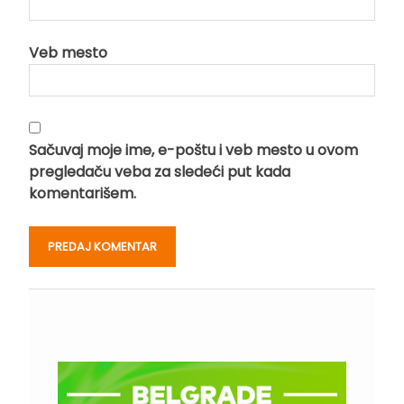
Veb mesto
Sačuvaj moje ime, e-poštu i veb mesto u ovom
pregledaču veba za sledeći put kada
komentarišem.