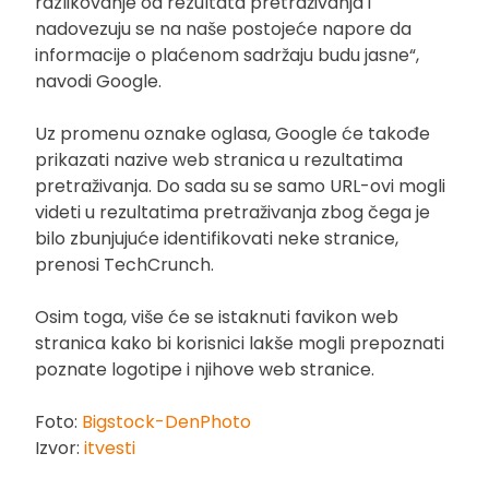
razlikovanje od rezultata pretraživanja i
nadovezuju se na naše postojeće napore da
informacije o plaćenom sadržaju budu jasne“,
navodi Google.
Uz promenu oznake oglasa, Google će takođe
prikazati nazive web stranica u rezultatima
pretraživanja. Do sada su se samo URL-ovi mogli
videti u rezultatima pretraživanja zbog čega je
bilo zbunjujuće identifikovati neke stranice,
prenosi TechCrunch.
Osim toga, više će se istaknuti favikon web
stranica kako bi korisnici lakše mogli prepoznati
poznate logotipe i njihove web stranice.
Foto:
Bigstock-DenPhoto
Izvor:
itvesti