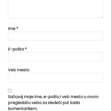
Ime
*
E-pošta
*
Veb mesto
Sačuvaj moje ime, e-poštu i veb mesto u ovom
pregledaču veba za sledeći put kada
komentarišem.