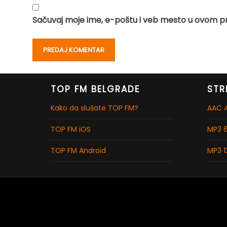
Sačuvaj moje ime, e-poštu i veb mesto u ovom p
TOP FM BELGRADE
STR
Kako da slušate TOP FM?
AAC 4
TOP FM iOS
MP3 6
TOP FM Android
MP3 1