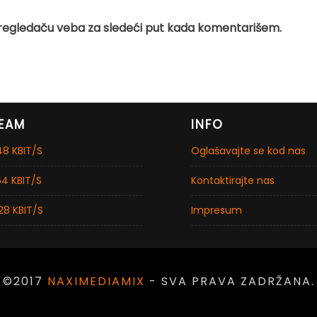
regledaču veba za sledeći put kada komentarišem.
EAM
INFO
8 KBIT/S
Oglašavajte se kod nas
4 KBIT/S
Kontaktirajte nas
28 KBIT/S
Impresum
©2017
NAXIMEDIAMIX
- SVA PRAVA ZADRŽANA.