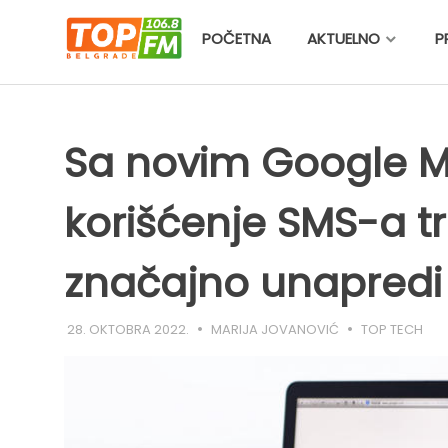
Skip
to
POČETNA
AKTUELNO
P
content
Sa novim Google 
korišćenje SMS-a tr
značajno unapredi
28. OKTOBRA 2022.
MARIJA JOVANOVIĆ
TOP TECH