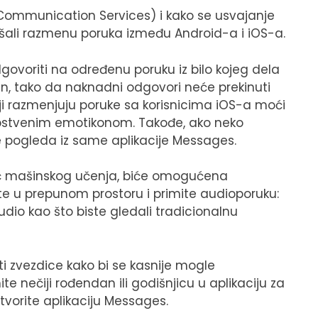
 Communication Services) i kako se usvajanje
jšali razmenu poruka između Android-a i iOS-a.
govoriti na određenu poruku iz bilo kojeg dela
, tako da naknadni odgovori neće prekinuti
koji razmenjuju poruke sa korisnicima iOS-a moći
pstvenim emotikonom. Takođe, ako neko
e pogleda iz same aplikacije Messages.
oć mašinskog učenja, biće omogućena
ste u prepunom prostoru i primite audioporuku:
dio kao što biste gledali tradicionalnu
 zvezdice kako bi se kasnije mogle
ite nečiji rođendan ili godišnjicu u aplikaciju za
tvorite aplikaciju Messages.