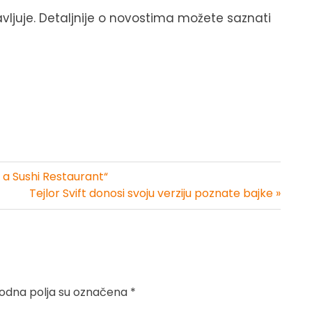
ljuje. Detaljnije o novostima možete saznati
r a Sushi Restaurant“
Tejlor Svift donosi svoju verziju poznate bajke »
dna polja su označena
*