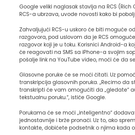
Google veliki naglasak stavlja na RCS (Rich
RCS-a ubrzava, uvode novosti kako bi pobol
Zahvaljujući RCS-u uskoro će biti moguće od
razgovora, pod uslovom da je RCS omogućen
razgovor koji je u toku. Korisnici Android-a 
će reagovati na SMS sa iPhone-a svojim so
pošalje link na YouTube video, moći će da s
Glasovne poruke će se moći čitati. Uz pom
transkripcija glasovnih poruka. „Recimo da 
transkripti će vam omogućiti da „gledate“ au
tekstualnu poruku.“, ističe Google.
Porukama će se moći „inteligentno“ dodavati
jednostavnije i brže pronaći. Uz to, ako sprem
kontakte, dobićete podsetnik o njima kada o