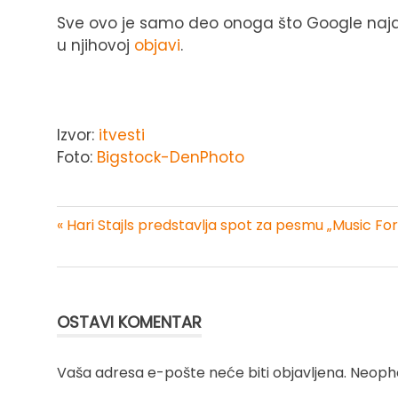
Sve ovo je samo deo onoga što Google najav
u njihovoj
objavi
.
Izvor:
itvesti
Foto:
Bigstock-DenPhoto
« Hari Stajls predstavlja spot za pesmu „Music Fo
Kretanje
članka
OSTAVI KOMENTAR
Vaša adresa e-pošte neće biti objavljena.
Neopho