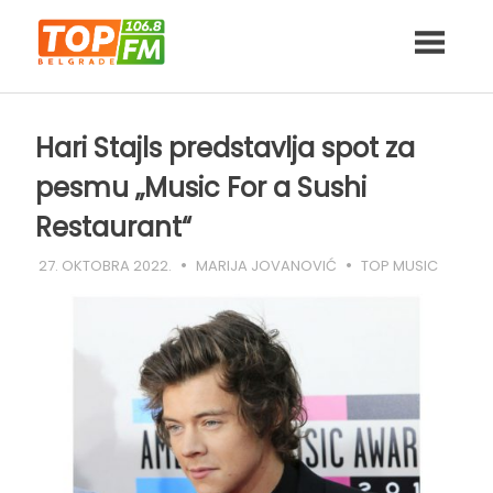
Skip
to
content
Hari Stajls predstavlja spot za
pesmu „Music For a Sushi
Restaurant“
27. OKTOBRA 2022.
MARIJA JOVANOVIĆ
TOP MUSIC