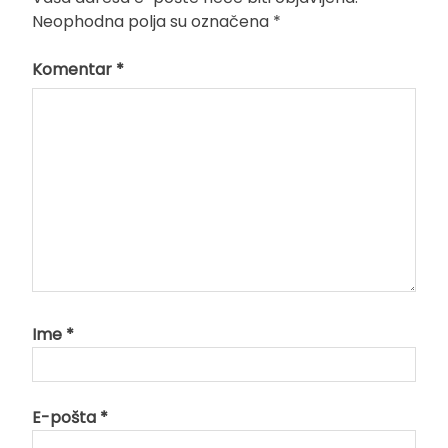
Neophodna polja su označena
*
Komentar
*
Ime
*
E-pošta
*