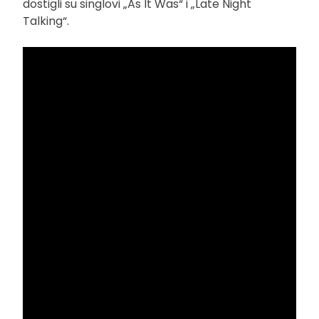
dostigli su singlovi „As It Was“ i „Late Night
Talking“.