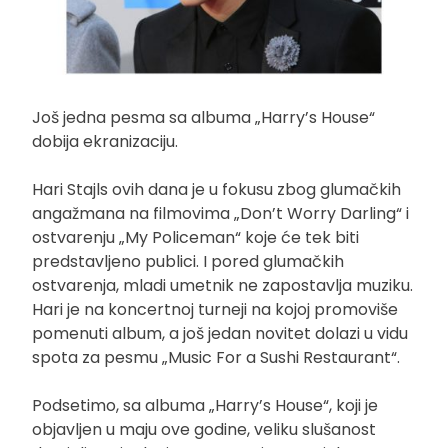
Još jedna pesma sa albuma „Harry’s House“
dobija ekranizaciju.
Hari Stajls ovih dana je u fokusu zbog glumačkih
angažmana na filmovima „Don’t Worry Darling“ i
ostvarenju „My Policeman“ koje će tek biti
predstavljeno publici. I pored glumačkih
ostvarenja, mladi umetnik ne zapostavlja muziku.
Hari je na koncertnoj turneji na kojoj promoviše
pomenuti album, a još jedan novitet dolazi u vidu
spota za pesmu „Music For a Sushi Restaurant“.
Podsetimo, sa albuma „Harry’s House“, koji je
objavljen u maju ove godine, veliku slušanost