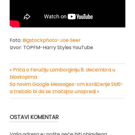
Foto:
Bigstockphoto-Joe Seer
Izvor: TOPFM-Harry Styles YouTube
« Priča o Feručiju Lamborginiju 8. decembra u
Kretanje
bioskopima
Sa novim Google Messages-om korišćenje SMS-
članka
a trebalo bi da se značajno unapredi »
OSTAVI KOMENTAR
Vaša adresa e-pošte neće biti objavljena.