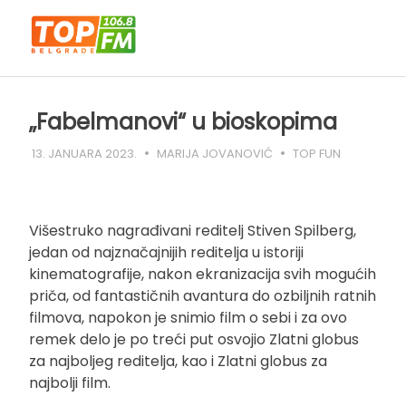
Skip
to
content
„Fabelmanovi“ u bioskopima
13. JANUARA 2023.
MARIJA JOVANOVIĆ
TOP FUN
Višestruko nagrađivani reditelj Stiven Spilberg,
jedan od najznačajnijih reditelja u istoriji
kinematografije, nakon ekranizacija svih mogućih
priča, od fantastičnih avantura do ozbiljnih ratnih
filmova, napokon je snimio film o sebi i za ovo
remek delo je po treći put osvojio Zlatni globus
za najboljeg reditelja, kao i Zlatni globus za
najbolji film.