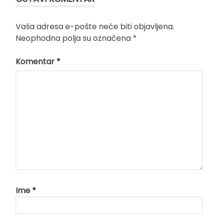
Vaša adresa e-pošte neće biti objavljena.
Neophodna polja su označena
*
Komentar
*
Ime
*