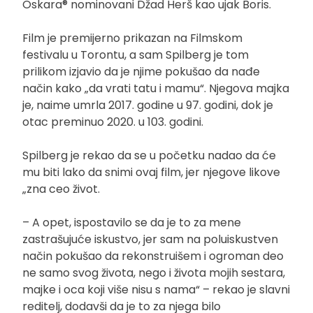
Oskara® nominovani Džad Herš kao ujak Boris.
Film je premijerno prikazan na Filmskom
festivalu u Torontu, a sam Spilberg je tom
prilikom izjavio da je njime pokušao da nađe
način kako „da vrati tatu i mamu“. Njegova majka
je, naime umrla 2017. godine u 97. godini, dok je
otac preminuo 2020. u 103. godini.
Spilberg je rekao da se u početku nadao da će
mu biti lako da snimi ovaj film, jer njegove likove
„zna ceo život.
– A opet, ispostavilo se da je to za mene
zastrašujuće iskustvo, jer sam na poluiskustven
način pokušao da rekonstruišem i ogroman deo
ne samo svog života, nego i života mojih sestara,
majke i oca koji više nisu s nama“ – rekao je slavni
reditelj, dodavši da je to za njega bilo