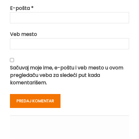
E-pošta
*
Veb mesto
Sačuvaj moje ime, e-poštu i veb mesto u ovom
pregledaču veba za sledeći put kada
komentarišem.