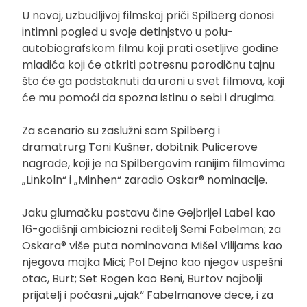
U novoj, uzbudljivoj filmskoj priči Spilberg donosi
intimni pogled u svoje detinjstvo u polu-
autobiografskom filmu koji prati osetljive godine
mladića koji će otkriti potresnu porodičnu tajnu
što će ga podstaknuti da uroni u svet filmova, koji
će mu pomoći da spozna istinu o sebi i drugima.
Za scenario su zaslužni sam Spilberg i
dramatrurg Toni Kušner, dobitnik Pulicerove
nagrade, koji je na Spilbergovim ranijim filmovima
„Linkoln“ i „Minhen“ zaradio Oskar® nominacije.
Jaku glumačku postavu čine Gejbrijel Label kao
16-godišnji ambiciozni reditelj Semi Fabelman; za
Oskara® više puta nominovana Mišel Vilijams kao
njegova majka Mici; Pol Dejno kao njegov uspešni
otac, Burt; Set Rogen kao Beni, Burtov najbolji
prijatelj i počasni „ujak“ Fabelmanove dece, i za