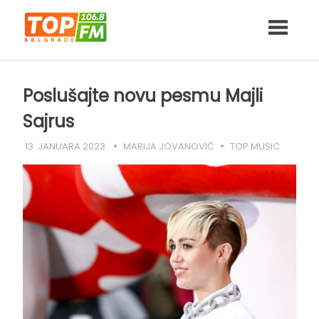
Skip
to
content
Poslušajte novu pesmu Majli
Sajrus
13. JANUARA 2023.
MARIJA JOVANOVIĆ
TOP MUSIC