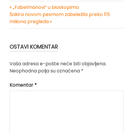
« „Fabelmanovi“ u bioskopima
Kretanje
Šakira novom pesmom zabeležila preko 115
miliona pregleda »
članka
OSTAVI KOMENTAR
Vaša adresa e-pošte neće biti objavljena.
Neophodna polja su označena
*
Komentar
*