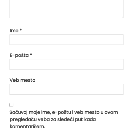
Ime
*
E-pošta
*
Veb mesto
Sačuvaj moje ime, e-poštu i veb mesto u ovom
pregledaču veba za sledeći put kada
komentarišem.