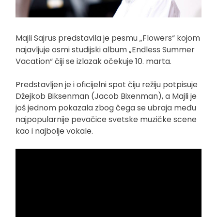
Majli Sajrus predstavila je pesmu „Flowers“ kojom
najavljuje osmi studijski album „Endless Summer
Vacation“ čiji se izlazak očekuje 10. marta.
Predstavljen je i oficijelni spot čiju režiju potpisuje
Džejkob Biksenman (Jacob Bixenman), a Majli je
još jednom pokazala zbog čega se ubraja među
najpopularnije pevačice svetske muzičke scene
kao i najbolje vokale.