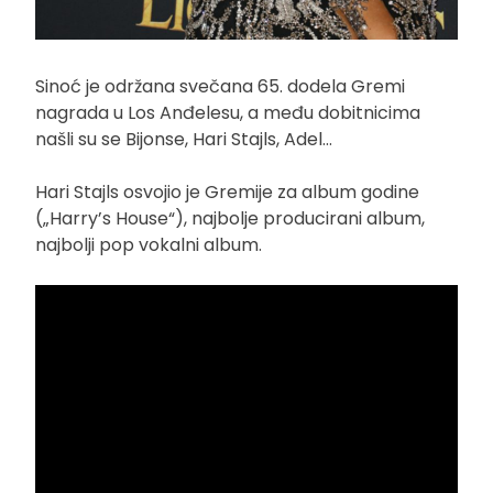
Sinoć je održana svečana 65. dodela Gremi
nagrada u Los Anđelesu, a među dobitnicima
našli su se Bijonse, Hari Stajls, Adel…
Hari Stajls osvojio je Gremije za album godine
(„Harry’s House“), najbolje producirani album,
najbolji pop vokalni album.