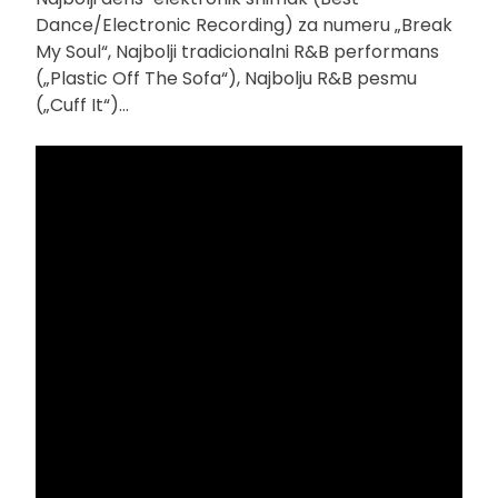
Dance/Electronic Recording) za numeru „Break
My Soul“, Najbolji tradicionalni R&B performans
(„Plastic Off The Sofa“), Najbolju R&B pesmu
(„Cuff It“)…