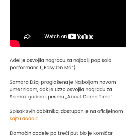
Adel je osvojila nagradu za najbolji pop solo
performans („Easy On Me“).
Samara Džoj proglašena je Najboljom novom
umetnicom, dok je Lizzo osvojila nagradu za
Snimak godine i pesmu „About Damn Time“.
Spisak svih dobitnika, dostupan je na oficijelnom
sajtu dodele.
Domaćin dodele po treći put bio je komičar