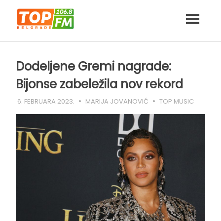
Skip
to
content
Dodeljene Gremi nagrade:
Bijonse zabeležila nov rekord
6. FEBRUARA 2023.
MARIJA JOVANOVIĆ
TOP MUSIC