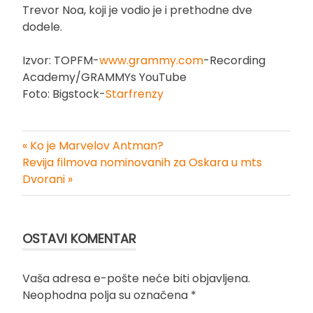
Trevor Noa, koji je vodio je i prethodne dve
dodele.
Izvor: TOPFM-
www.grammy.com
-Recording
Academy/GRAMMYs YouTube
Foto: Bigstock-
Starfrenzy
« Ko je Marvelov Antman?
Kretanje
Revija filmova nominovanih za Oskara u mts
Dvorani »
članka
OSTAVI KOMENTAR
Vaša adresa e-pošte neće biti objavljena.
Neophodna polja su označena
*