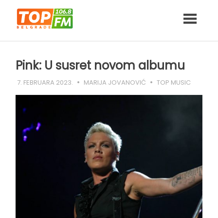
Skip
to
content
Pink: U susret novom albumu
7. FEBRUARA 2023.
MARIJA JOVANOVIĆ
TOP MUSIC