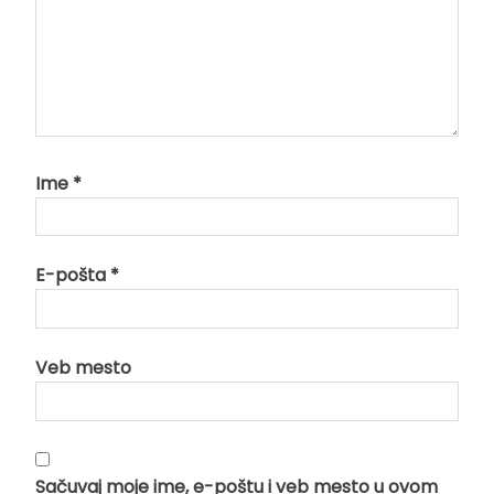
Ime
*
E-pošta
*
Veb mesto
Sačuvaj moje ime, e-poštu i veb mesto u ovom