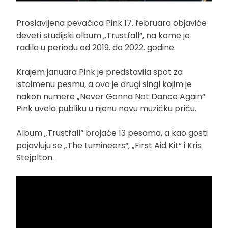
Proslavljena pevačica Pink 17. februara objaviće
deveti studijski album „Trustfall“, na kome je
radila u periodu od 2019. do 2022. godine.
Krajem januara Pink je predstavila spot za
istoimenu pesmu, a ovo je drugi singl kojim je
nakon numere „Never Gonna Not Dance Again“
Pink uvela publiku u njenu novu muzičku priču.
Album „Trustfall“ brojaće 13 pesama, a kao gosti
pojavluju se „The Lumineers“, „First Aid Kit“ i Kris
Stejplton.