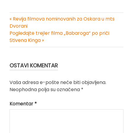
« Revija filmova nominovanih za Oskara u mts
Kretanje
Dvorani
Pogledajte trejler filma „Babaroga“ po priči
članka
Stivena Kinga »
OSTAVI KOMENTAR
Vaša adresa e-pošte neće biti objavljena.
Neophodna polja su označena
*
Komentar
*