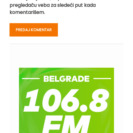
pregledaču veba za sledeći put kada
komentarišem.