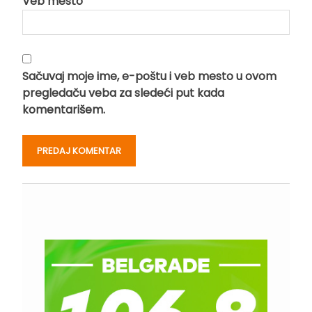
Veb mesto
Sačuvaj moje ime, e-poštu i veb mesto u ovom
pregledaču veba za sledeći put kada
komentarišem.