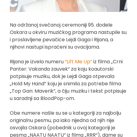
Na održanoj svečanoj ceremoniji 95. dodele
Oskara u okviru muzičkog programa nastupile su
i proslavljene pevačice Lejdi Gaga i Rijana, a
njihovi nastupi ispraćeni su ovacijama.
Rijana je izvela numeru
“Lift Me Up”
iz filma „Crni
Panter: Vakanda zauvek“ za koju koautorski
potpisuje muziku, dok je Lejdi Gaga otpevala
„Hold My Hand“ koju je snimila za potrebe filma
„Top Gan: Maverik”, a čiju muziku i tekst potpisuje
u saradnji sa BloodPop-om.
Obe numere našle su se u kategoriji za najbolju
originalnu pesmu, pa iako nijedna od njih nije
osvojila Oskara (pobednik u ovoj kategoriji je
pesma „NAATU NAATU“ iz filma „RRR“), dame su