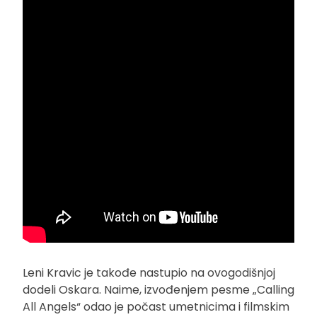
Leni Kravic je takođe nastupio na ovogodišnjoj
dodeli Oskara. Naime, izvođenjem pesme „Calling
All Angels“ odao je počast umetnicima i filmskim