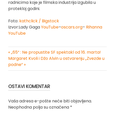
radnicima koje je filmska industrija izgubila u
protekloj godini.
Foto:
kathclick / Bigstock
Izvor:Lady Gaga
YouTube
–
oscars.org
–
Rihanna
YouTube
« „65“ : Ne propustite SF spektakl od 16. marta!
Kretanje
Margaret Kvoli i Džo Alvin u ostvarenju „Zvezde u
podne“ »
članka
OSTAVI KOMENTAR
Vaša adresa e-pošte neće biti objavljena.
Neophodna polja su označena
*