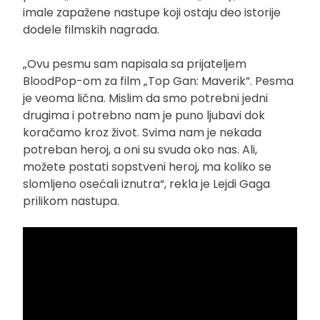
imale zapažene nastupe koji ostaju deo istorije
dodele filmskih nagrada.
„Ovu pesmu sam napisala sa prijateljem
BloodPop-om za film „Top Gan: Maverik”. Pesma
je veoma lična. Mislim da smo potrebni jedni
drugima i potrebno nam je puno ljubavi dok
koračamo kroz život. Svima nam je nekada
potreban heroj, a oni su svuda oko nas. Ali,
možete postati sopstveni heroj, ma koliko se
slomljeno osećali iznutra“, rekla je Lejdi Gaga
prilikom nastupa.