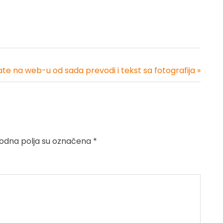
te na web-u od sada prevodi i tekst sa fotografija »
dna polja su označena
*