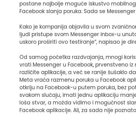
postane najbolje moguće iskustvo mobilnog 
Facebook slanja poruka. Sada se Messenger 
Kako je kompanija objavila u svom zvanično
ljudi pristupe svom Messenger inbox-u unut
uskoro proširiti ovo testiranje“, napisao je 
Od samog početka razdvajanja, mnogi koris
vrati Messenger u Facebook, prvenstveno iz ra
različite aplikacije, a već se ranije šušaklo 
Meta vraća razmenu poruka u Facebook aplik
otkriju na Facebook-u putem poruka, bez po
svakom slučaju, imati jednu aplikaciju manje
loša stvar, a možda vidimo i mogućnost slan
Facebook aplikacije. Ali, za sada nije pozna