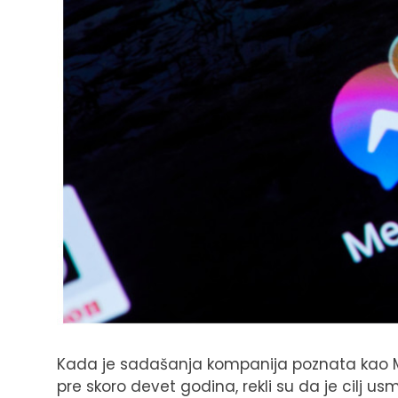
Kada je sadašanja kompanija poznata kao Me
pre skoro devet godina, rekli su da je cilj 