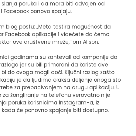
slanja poruka i da mora biti odvojen od
i Facebook ponovo spajaju.
m blog postu: „Meta testira mogućnost da
ar Facebook aplikacije i videćete da ćemo
direktor ove društvene mreže,Tom Alison.
nici godinama su zahtevali od kompanije da
zloga jer su bili primorani da koriste dve
da bi do ovoga mogli doći. Ključni razlog zašto
aciju je da ljudima olakša deljenje onoga što
trebe za prebacivanjem na drugu aplikaciju. U
 za žongliranje na telefonu verovatno nije
ja poruka korisnicima Instagram-a, iz
to kada će ponovno spajanje biti dostupno.