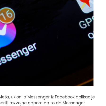
ta, uklonila Messenger iz Facebook aplikacije
usmeriti razvojne napore na to da Messenger