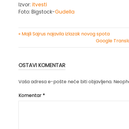
Izvor:
itvesti
Foto: Bigstock-
Gudella
« Majli Sajrus najavila izlazak novog spota
Kretanje
Google Transla
članka
OSTAVI KOMENTAR
Vaša adresa e-pošte neće biti objavljena.
Neopho
Komentar
*