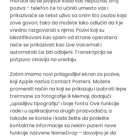
morate da se javljate kada vas nepoznat broj
poziva – telefon će to učiniti umesto vas i
prikazivaće se tekst uživo sa onim što osoba koja
zove govori, tako da možete lako odlučiti da li je
vredno razgovarati s njima. Pozivi koji su
identifikovani kao spam od strane operatera
neće se prikazivati kao Live Voicemail i
automatski će biti odbijeni. Transkripcija se
potpuno obavlja na uređaju.
Zatim imamo novi prilagodljivi ekran za pozive,
koji Apple naziva Contact Posters. Možete
promeniti način na koji se prikazuju i izabrati lepe
tretmane za fotografije ili Memoji, dodajući
„upadljivu tipografiju“ i boje fonta. Ove funkcije
rade i u aplikacijama drugih proizvođača, a
takođe se koriste i kada želite da podelite
kontaktne informacije sa nekim putem nove
funkcije nazvane NameDrop – dovoljno je da