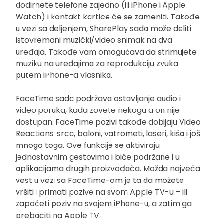
dodirnete telefone zajedno (ili iPhone i Apple
Watch) i kontakt kartice će se zameniti. Takođe
u vezi sa deljenjem, SharePlay sada može deliti
istovremani muzički/video snimak na dva
uređaja. Takođe vam omogućava da strimujete
muziku na uređajima za reprodukciju zvuka
putem iPhone-a vlasnika.
FaceTime sada podržava ostavljanje audio i
video poruka, kada zovete nekoga a on nije
dostupan. FaceTime pozivi takođe dobijaju Video
Reactions: srca, baloni, vatrometi, laseri, kiša i još
mnogo toga. Ove funkcije se aktiviraju
jednostavnim gestovima i biće podržane i u
aplikacijama drugih proizvođača. Možda najveća
vest u vezi sa FaceTime-om je ta da možete
vršiti i primati pozive na svom Apple TV-u – ili
započeti poziv na svojem iPhone-u, a zatim ga
prebaciti na Apple TV.