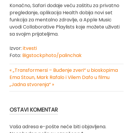
Konačno, Safari dodaje veću zaštitu za privatno
pregledanje, aplikacija Health dobija novi set
funkcija za mentalno zdravlje, a Apple Music
uvodi Collaborative Playlists koje možete uživati
sa svojim prijateljima.
Izvor:
itvesti
Foto:
Bigstockphoto/palinchak
« „Transformersi – Buđenje zveri“ u bioskopima
Kretanje
Ema Stoun, Mark Rafalo i Vilem Dafo u filmu
„Jadna stvorenja“ »
članka
OSTAVI KOMENTAR
Vaša adresa e-pošte neće biti objavljena.