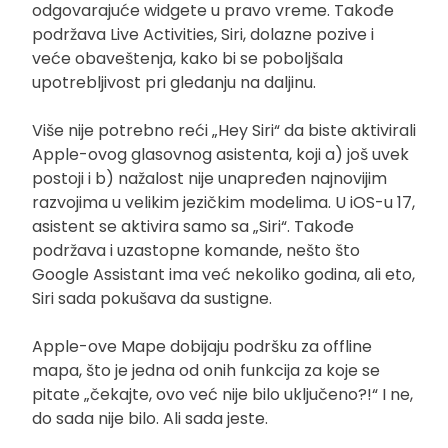
odgovarajuće widgete u pravo vreme. Takođe
podržava Live Activities, Siri, dolazne pozive i
veće obaveštenja, kako bi se poboljšala
upotrebljivost pri gledanju na daljinu.
Više nije potrebno reći „Hey Siri“ da biste aktivirali
Apple-ovog glasovnog asistenta, koji a) još uvek
postoji i b) nažalost nije unapređen najnovijim
razvojima u velikim jezičkim modelima. U iOS-u 17,
asistent se aktivira samo sa „Siri“. Takođe
podržava i uzastopne komande, nešto što
Google Assistant ima već nekoliko godina, ali eto,
Siri sada pokušava da sustigne.
Apple-ove Mape dobijaju podršku za offline
mapa, što je jedna od onih funkcija za koje se
pitate „čekajte, ovo već nije bilo uključeno?!“ I ne,
do sada nije bilo. Ali sada jeste.