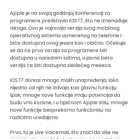
Apple je na svojoj godišnjoj konferenciji za
programere predstavio iOS 17, što ne iznenađuje
nikoga. Ovo je najnovija verzija svog mobilnog
operativnog sistema usmerenog na telefone i
biće dostupna ovog jeseni kao i obično. Očekuje
se da će prva verzija za programere biti
dostupna u narednim satima, a javna beta
verzija će biti dostupna sledećeg meseca.
iOS 17 donosi mnogo malih unapređenja, iako
nijedno od njih ne izdvaja kao glavnu funkciju.
Ipak, mnoge nove funkcije imaju potencijal da
budu vrlo korisne, i u tipičnom Apple stilu, mnoge
nove funkcije besprekorno funkcionišu na
različitim uređajima.
Prvo, tu je Live Voicemail, što znači da više ne