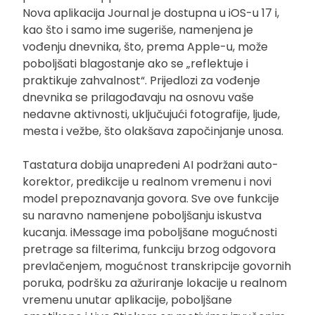
Nova aplikacija Journal je dostupna u iOS-u 17 i,
kao što i samo ime sugeriše, namenjena je
vođenju dnevnika, što, prema Apple-u, može
poboljšati blagostanje ako se „reflektuje i
praktikuje zahvalnost“. Prijedlozi za vođenje
dnevnika se prilagođavaju na osnovu vaše
nedavne aktivnosti, uključujući fotografije, ljude,
mesta i vežbe, što olakšava započinjanje unosa.
Tastatura dobija unapređeni AI podržani auto-
korektor, predikcije u realnom vremenu i novi
model prepoznavanja govora. Sve ove funkcije
su naravno namenjene poboljšanju iskustva
kucanja. iMessage ima poboljšane mogućnosti
pretrage sa filterima, funkciju brzog odgovora
prevlačenjem, mogućnost transkripcije govornih
poruka, podršku za ažuriranje lokacije u realnom
vremenu unutar aplikacije, poboljšane