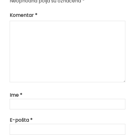
Neophodna polja su označena
*
Komentar
*
Ime
*
E-pošta
*