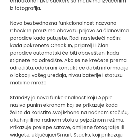
emotikone i Live Stickers sa motivima izvučenim
iz fotografija.
Nova bezbednosna funkcionalnost nazvana
Check In preuzima obavezu prijave sa članovima
porodice kada putujete. Radi na sledeći način:
kada pokrenete Check In, prijatelj ili član
porodice automatski će biti obavešteni kada
stignete na odredište. Ako se ne krećete prema
odredištu, odabrani kontakt će dobiti informacije
o lokaciji vašeg uređaja, nivou baterije i statusu
mobilne mreže.
StandBy je nova funkcionalnost koju Apple
naziva punim ekranom koji se prikazuje kada
želite da koristite svoj iPhone na noćnom stočiću,
u kuhinji ili na radnom stolu u pejzažnom režimu.
Prikazuje prelepe satove, omiljene fotografije ili
widgete, uključujući Smart Stacks, koji prikazuju