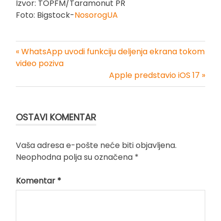
Izvor: TOPFM/Taramonut PR
Foto: Bigstock-
NosorogUA
« WhatsApp uvodi funkciju deljenja ekrana tokom
Kretanje
video poziva
Apple predstavio iOS 17 »
članka
OSTAVI KOMENTAR
Vaša adresa e-pošte neće biti objavljena.
Neophodna polja su označena
*
Komentar
*