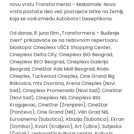
novu vrstu Transformersa – Maksimale. Nova
vrsta postaće deo već postojeće bitke na Zemlji,
koja se vodi između Autobota i Deseptikona.
Od danas, 8. juna film „Transformersi – Buđenje
zveri“ prikazivaće se na redovnom repertoaru
bioskopa: Cineplexx UŠĆE Shopping Center,
Cineplexx Delta City, Cineplexx BIG Beograd,
Cineplexx BEO Beograd, Cineplexx Galerija
Beograd, CineStar Ada Mall Beograd, Roda
Cineplex, Tuckwood Cineplex, Cine Grand Big
Rakovica, mts Dvorana, Arena Cineplex (Novi
Sad), Cineplexx Promenada (Novi Sad), CineStar
(Novi Sad), Cineplexx Niš, Cineplexx BIG
Kragujevac, CineStar (Zrenjanin), CineStar
(Pančevo), Cine Grand (Niš), Vilin Grad Niš,
Eurosinema (Subotica), Abazija (Subotica), Ekran
(Sombor), Kvart (Kraljevo), Art (Užice), Sutjeska
(Čačak), Leskovački kulturni centar, Kulturni