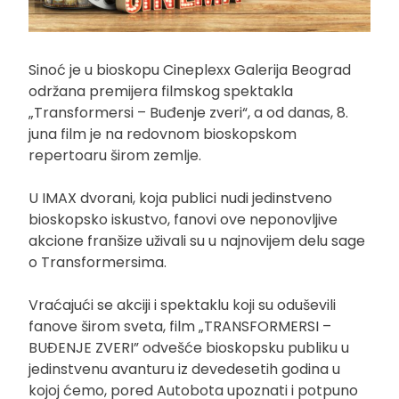
Sinoć je u bioskopu Cineplexx Galerija Beograd
održana premijera filmskog spektakla
„Transformersi – Buđenje zveri“, a od danas, 8.
juna film je na redovnom bioskopskom
repertoaru širom zemlje.
U IMAX dvorani, koja publici nudi jedinstveno
bioskopsko iskustvo, fanovi ove neponovljive
akcione franšize uživali su u najnovijem delu sage
o Transformersima.
Vraćajući se akciji i spektaklu koji su oduševili
fanove širom sveta, film „TRANSFORMERSI –
BUĐENJE ZVERI” odvešće bioskopsku publiku u
jedinstvenu avanturu iz devedesetih godina u
kojoj ćemo, pored Autobota upoznati i potpuno