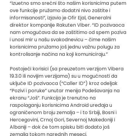
“Izuetno smo srećni što našim korisnicima putem
ove funkcije pružamo dodatni nivo zaštite i
informisanosti”, izjavio je Ofir Ejal, Generalni
direktor kompanije Rakuten Viber. “ID pozivaoca
nam omogućava da se zaštitimo od spem poziva
i unosi mir u našu svakodnevicu – čime našim
korisnicima pružamo još jednu važnu polugu za
kontrolisanje načina na koji komuniciraju.”
Postojeći korisici (sa preuzetom verzijom Vibera
19.3.0 ili novijim verzijama) su u mogućnosti da
uključe ID pozivaoca (“Caller ID”) kroz odeljak
“Pozivi i poruke” unutar menija Podešavanja na
ekranu “Još”. Funkcija je trenutno na
raspolaganju korisnicima Android uređaja u
ograničenom broju zemalja – i to Srbiji, Bosni i
Hercegovini, Crnoj Gori, Severnoj Makedoniji i
Albaniji – dok će tom spisku biti dodato još
zemalja tokom narednih meseci.