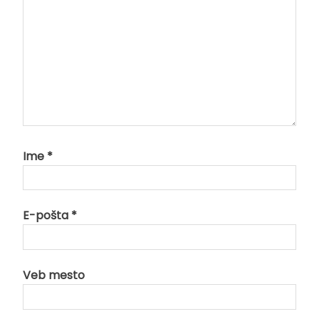
Ime
*
E-pošta
*
Veb mesto