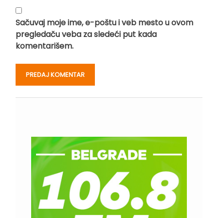
Sačuvaj moje ime, e-poštu i veb mesto u ovom
pregledaču veba za sledeći put kada
komentarišem.