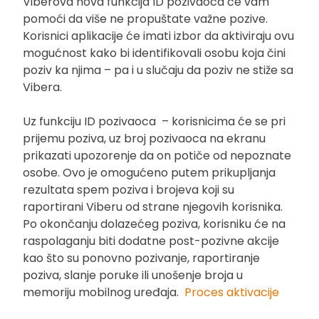
Viberova nova funkcija ID pozivaoca će vam
pomoći da više ne propuštate važne pozive.
Korisnici aplikacije će imati izbor da aktiviraju ovu
mogućnost kako bi identifikovali osobu koja čini
poziv ka njima – pa i u slučaju da poziv ne stiže sa
Vibera.
Uz funkciju ID pozivaoca – korisnicima će se pri
prijemu poziva, uz broj pozivaoca na ekranu
prikazati upozorenje da on potiče od nepoznate
osobe. Ovo je omogućeno putem prikupljanja
rezultata spem poziva i brojeva koji su
raportirani Viberu od strane njegovih korisnika.
Po okončanju dolazećeg poziva, korisniku će na
raspolaganju biti dodatne post-pozivne akcije
kao što su ponovno pozivanje, raportiranje
poziva, slanje poruke ili unošenje broja u
memoriju mobilnog uređaja.
Proces aktivacije