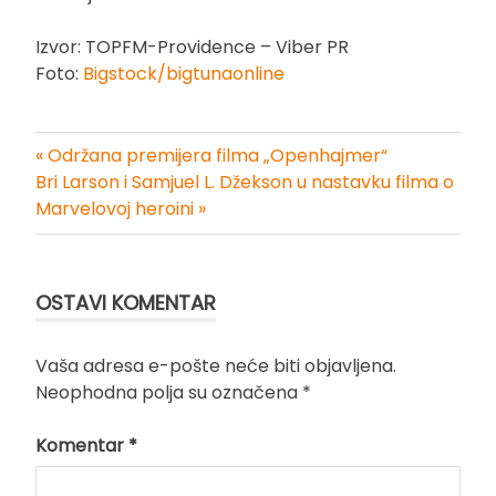
Izvor: TOPFM-Providence – Viber PR
Foto:
Bigstock/bigtunaonline
« Održana premijera filma „Openhajmer“
Kretanje
Bri Larson i Samjuel L. Džekson u nastavku filma o
Marvelovoj heroini »
članka
OSTAVI KOMENTAR
Vaša adresa e-pošte neće biti objavljena.
Neophodna polja su označena
*
Komentar
*