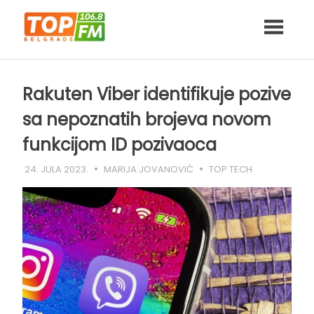
Skip
to
content
Rakuten Viber identifikuje pozive
sa nepoznatih brojeva novom
funkcijom ID pozivaoca
24. JULA 2023.
MARIJA JOVANOVIĆ
TOP TECH