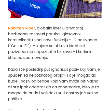
Rakuten Viber
, globalni lider u privatnoj i
bezbednoj razmeni poruka i glasovnoj
komunikaciji uvodi novu funkciju – ID pozivaoca
(“Caller ID”) – kojom se otkriva identitet
pozivaoca sa nepoznatih brojeva – i korisnici
štite od spemovanja.
Kada ste poslednji put ignorisali poziv koji vam je
upućen sa nepoznatog broja? To je mogao da
bude i poziv od osobe koja vam može biti važna –
ali ste ipak odabrali da ga zanemarite, iako je to
mogao da bude i vaš doktor ili dostavljač važne
pošiljke.