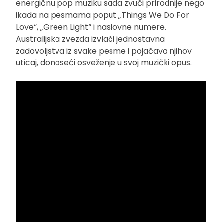
energičnu pop muziku sada zvuči prirodnije nego
ikada na pesmama poput „Things We Do For
Love“, „Green Light“ i naslovne numere.
Australijska zvezda izvlači jednostavna
zadovoljstva iz svake pesme i pojačava njihov
uticaj, donoseći osveženje u svoj muzički opus.