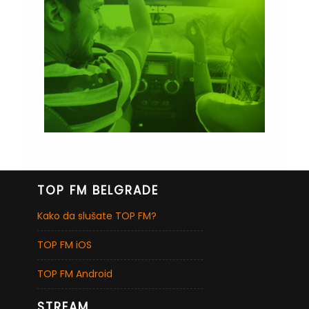
TOP FM BELGRADE
Kako da slušate TOP FM?
TOP FM iOS
TOP FM Android
STREAM