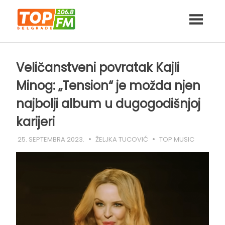
Skip
to
content
Veličanstveni povratak Kajli
Minog: „Tension“ je možda njen
najbolji album u dugogodišnjoj
karijeri
25. SEPTEMBRA 2023.
ŽELJKA TUCOVIĆ
TOP MUSIC