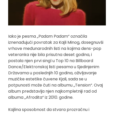
Iako je pesma „Padam Padam“ označila
iznenađujući povratak za Kajli Minog, dosegnuvši
vrhove međunarodnih listi na kojima dens-pop
veteranka nije bila prisutna deset godina, i
postala njen prvi singl u Top 10 na Billboard
Dance/Elektronskoj listi pesama u Sjedinjenim
Državama u poslednjih 10 godina, oživljavanje
muzičke estetike čuvene Kjali, sada se u
potpunosti može čuti na albumu „Tension“. Ovaj
album predstavlja njen najkompletniji rad od
albuma „Afrodita“ iz 2010. godine.
Kajlina sposobnost da stvara prozračnu i