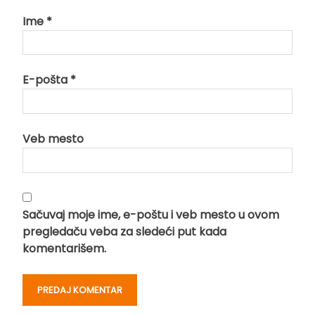
Ime
*
E-pošta
*
Veb mesto
Sačuvaj moje ime, e-poštu i veb mesto u ovom
pregledaču veba za sledeći put kada
komentarišem.