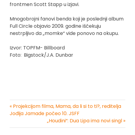
frontmen Scott Stapp u izjavi.
Mnogobrojni fanovi benda koji je poslednji album
Full Circle objavio 2009. godine iščekuju
nestrpljivo da „momke“ vide ponovo na okupu.
Izvor: TOPFM- Billboard
Foto: Bigstock/J.A. Dunbar
« Projekcijom filma, Mama, da li si to ti?, reditelja
Kretanje
Jođija Jamade počeo 10. JSFF
„Houdini“: Dua Lipa ima novi singl »
članka