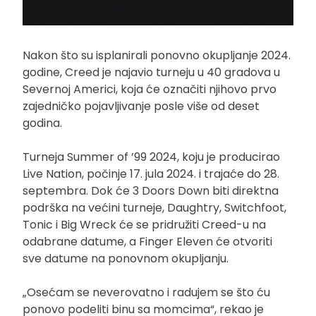
Nakon što su isplanirali ponovno okupljanje 2024.
godine, Creed je najavio turneju u 40 gradova u
Severnoj Americi, koja će označiti njihovo prvo
zajedničko pojavljivanje posle više od deset
godina.
Turneja Summer of ’99 2024, koju je producirao
Live Nation, počinje 17. jula 2024. i trajaće do 28.
septembra. Dok će 3 Doors Down biti direktna
podrška na većini turneje, Daughtry, Switchfoot,
Tonic i Big Wreck će se pridružiti Creed-u na
odabrane datume, a Finger Eleven će otvoriti
sve datume na ponovnom okupljanju.
„Osećam se neverovatno i radujem se što ću
ponovo podeliti binu sa momcima“, rekao je