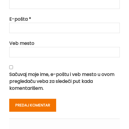
E-pošta
*
Veb mesto
Sačuvaj moje ime, e-poštu i veb mesto u ovom
pregledaču veba za sledeći put kada
komentarišem.