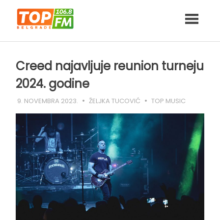
Skip
to
content
Creed najavljuje reunion turneju
2024. godine
9. NOVEMBRA 2023.
ŽELJKA TUCOVIĆ
TOP MUSIC