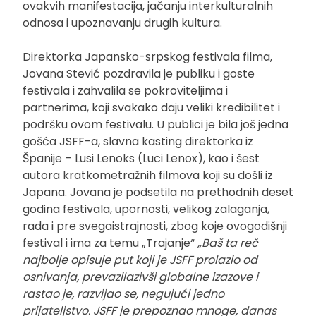
ovakvih manifestacija, jačanju interkulturalnih
odnosa i upoznavanju drugih kultura.
Direktorka Japansko-srpskog festivala filma,
Jovana Stević pozdravila je publiku i goste
festivala i zahvalila se pokroviteljima i
partnerima, koji svakako daju veliki kredibilitet i
podršku ovom festivalu. U publici je bila još jedna
gošća JSFF-a, slavna kasting direktorka iz
Španije – Lusi Lenoks (Luci Lenox), kao i šest
autora kratkometražnih filmova koji su došli iz
Japana. Jovana je podsetila na prethodnih deset
godina festivala, upornosti, velikog zalaganja,
rada i pre svegaistrajnosti, zbog koje ovogodišnji
festival i ima za temu „Trajanje“
„Baš ta reč
najbolje opisuje put koji je JSFF prolazio od
osnivanja, prevazilazivši globalne izazove i
rastao je, razvijao se, negujući jedno
prijateljstvo. JSFF je prepoznao mnoge, danas