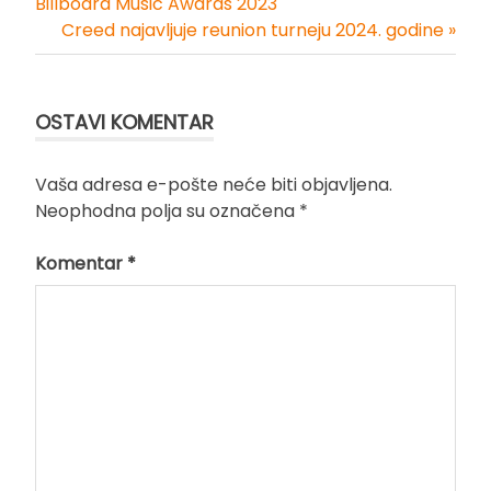
Kretanje
Billboard Music Awards 2023
Creed najavljuje reunion turneju 2024. godine »
članka
OSTAVI KOMENTAR
Vaša adresa e-pošte neće biti objavljena.
Neophodna polja su označena
*
Komentar
*