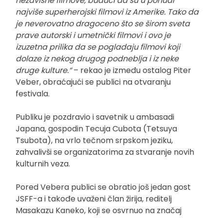
nezavisne filmove, budući da su u ponudi
najviše superherojski filmovi iz Amerike. Tako da
je neverovatno dragoceno što se širom sveta
prave autorski i umetnički filmovi i ovo je
izuzetna prilika da se pogladaju filmovi koji
dolaze iz nekog drugog podneblja i iz neke
druge kulture.“
– rekao je između ostalog Piter
Veber, obraćajući se publici na otvaranju
festivala.
Publiku je pozdravio i savetnik u ambasadi
Japana, gospodin Tecuja Cubota (Tetsuya
Tsubota), na vrlo tečnom srpskom jeziku,
zahvalivši se organizatorima za stvaranje novih
kulturnih veza.
Pored Vebera publici se obratio još jedan gost
JSFF-a i takođe uvaženi član žirija, reditelj
Masakazu Kaneko, koji se osvrnuo na značaj