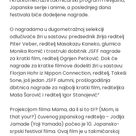
i kratkometražni takmičarski program i revijalno,
Japanske serije i anime, a poslednjeg dana
festivala biće dodeljene nagrade.
O nagradama u dugometražnoj selekciji
odlučivaće žiri u sastavu: predsednik žirija reditelj
Piter Veber, reditelj Masakazu Kaneko, glumica
Monika Romić i trostruki dobitnik JSFF nagrade
za kratki film, reditelj Ognjen Petković. Dok će
nagrade za kratke filmove dodeliti žiri u sastavu:
Florjan Hohr iz Nippon Connection, reditelj, Takeši
Sone, još jedan JSFF alumni, prošlogodišnja
dbitnica nagrade za najbolji kratki film, rediteljka
Maša Šarović i reditelj Igor Stanojević“
Projekcijom filma Mama, da li si to ti!? (Mom, is
that you!?) čuvenog japanskog reditelja – Jođija
Jamade (Yoji Yamada) počeo je 10. Japansko-
srpski festival filma. Ovaj film je u takmičarskoj