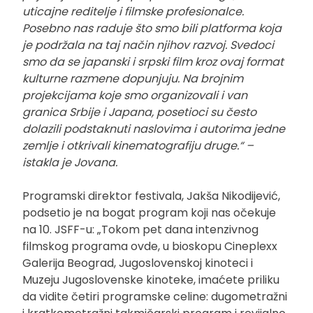
uticajne reditelje i filmske profesionalce.
Posebno nas raduje što smo bili platforma koja
je podržala na taj način njihov razvoj. Svedoci
smo da se japanski i srpski film kroz ovaj format
kulturne razmene dopunjuju. Na brojnim
projekcijama koje smo organizovali i van
granica Srbije i Japana, posetioci su često
dolazili podstaknuti naslovima i autorima jedne
zemlje i otkrivali kinematografiju druge.“ –
istakla je Jovana.
Programski direktor festivala, Jakša Nikodijević,
podsetio je na bogat program koji nas očekuje
na 10. JSFF-u: „Tokom pet dana intenzivnog
filmskog programa ovde, u bioskopu Cineplexx
Galerija Beograd, Jugoslovenskoj kinoteci i
Muzeju Jugoslovenske kinoteke, imaćete priliku
da vidite četiri programske celine: dugometražni