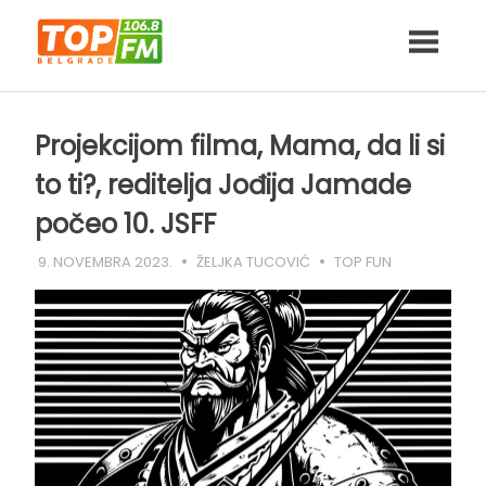
Skip
to
content
Projekcijom filma, Mama, da li si
to ti?, reditelja Jođija Jamade
počeo 10. JSFF
9. NOVEMBRA 2023.
ŽELJKA TUCOVIĆ
TOP FUN