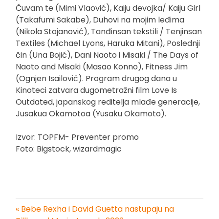
Čuvam te (Mimi Vlaović), Kaiju devojka/ Kaiju Girl
(Takafumi Sakabe), Duhovi na mojim leđima
(Nikola Stojanović), Tanđinsan tekstili / Tenjinsan
Textiles (Michael Lyons, Haruka Mitani), Poslednji
čin (Una Bojić), Dani Naoto i Misaki / The Days of
Naoto and Misaki (Masao Konno), Fitness Jim
(Ognjen Isailović). Program drugog dana u
Kinoteci zatvara dugometražni film Love Is
Outdated, japanskog reditelja mlađe generacije,
Jusakua Okamotoa (Yusaku Okamoto).
Izvor: TOPFM- Preventer promo
Foto: Bigstock, wizardmagic
« Bebe Rexha i David Guetta nastupaju na