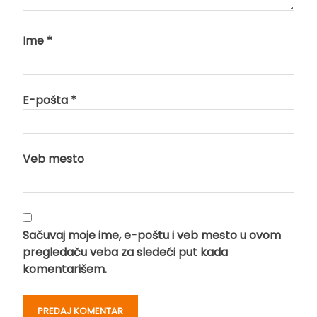
Ime
*
E-pošta
*
Veb mesto
Sačuvaj moje ime, e-poštu i veb mesto u ovom
pregledaču veba za sledeći put kada
komentarišem.