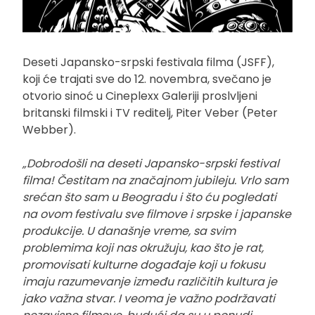
Deseti Japansko-srpski festivala filma (JSFF),
koji će trajati sve do 12. novembra, svečano je
otvorio sinoć u Cineplexx Galeriji proslvljeni
britanski filmski i TV reditelj, Piter Veber (Peter
Webber).
„Dobrodošli na deseti Japansko-srpski festival
filma! Čestitam na značajnom jubileju. Vrlo sam
srećan što sam u Beogradu i što ću pogledati
na ovom festivalu sve filmove i srpske i japanske
produkcije. U današnje vreme, sa svim
problemima koji nas okružuju, kao što je rat,
promovisati kulturne događaje koji u fokusu
imaju razumevanje između različitih kultura je
jako važna stvar. I veoma je važno podržavati