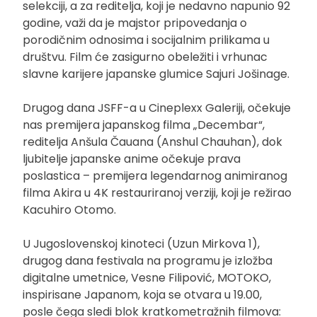
selekciji, a za reditelja, koji je nedavno napunio 92
godine, važi da je majstor pripovedanja o
porodičnim odnosima i socijalnim prilikama u
društvu. Film će zasigurno obeležiti i vrhunac
slavne karijere japanske glumice Sajuri Jošinage.
Drugog dana JSFF-a u Cineplexx Galeriji, očekuje
nas premijera japanskog filma „Decembar“,
reditelja Anšula Čauana (Anshul Chauhan), dok
ljubitelje japanske anime očekuje prava
poslastica – premijera legendarnog animiranog
filma Akira u 4K restauriranoj verziji, koji je režirao
Kacuhiro Otomo.
U Jugoslovenskoj kinoteci (Uzun Mirkova 1),
drugog dana festivala na programu je izložba
digitalne umetnice, Vesne Filipović, MOTOKO,
inspirisane Japanom, koja se otvara u 19.00,
posle čega sledi blok kratkometražnih filmova: