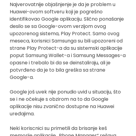
Najverovatnije objašnjenje je da je problem u
Huawei-ovom softveru koji je pogrešno
identifikovao Google aplikaciju. Slično ponašanje
desilo se sa Google-ovom verzijom ovog
upozorenog sistema, Play Protect. Samo ovog
meseca, korisnici Samsunga su bili upozoreni od
strane Play Protect-a da su sistemski aplikacije
poput Samsung Wallet-a i Samsung Messages-a
opasne i trebalo bi da se deinstaliraju, ali je
potvrđeno da je to bila greška sa strane
Google-a.
Google još uvek nije ponudio uvid u situaciju, što
se i ne očekuje s obzirom na to da Google
aplikacije nisu zvanično dostupne na Huawei
uređajima.
Neki koriscnici su primetili da brisanje keš
memorije aplikacije „Phone Manager“ rešava