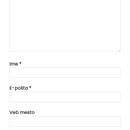
Ime
*
E-pošta
*
Veb mesto