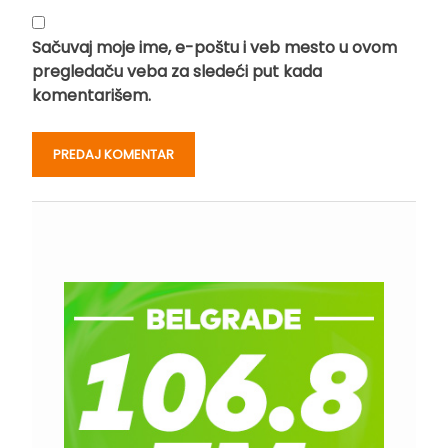
Sačuvaj moje ime, e-poštu i veb mesto u ovom
pregledaču veba za sledeći put kada
komentarišem.