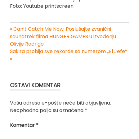
Foto: Youtube printscreen
« Can’t Catch Me Now: Poslušajte zvanični
Kretanje
saundtrek filma HUNGER GAMES u izvođenju
Olivije Rodrigo
članka
Šakira probija sve rekorde sa numerom „El Jefe“
»
OSTAVI KOMENTAR
Vaša adresa e-pošte neće biti objavljena.
Neophodna polja su označena
*
Komentar
*