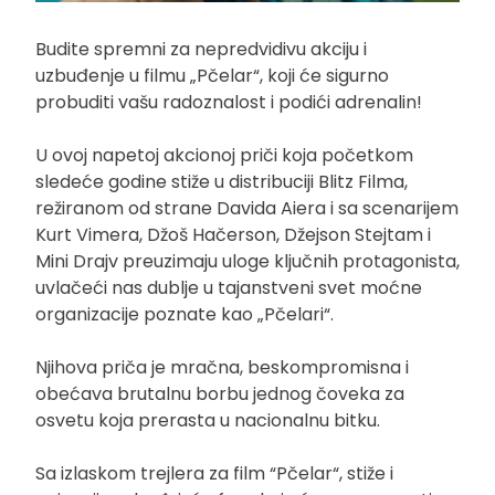
Budite spremni za nepredvidivu akciju i
uzbuđenje u filmu „Pčelar“, koji će sigurno
probuditi vašu radoznalost i podići adrenalin!
U ovoj napetoj akcionoj priči koja početkom
sledeće godine stiže u distribuciji Blitz Filma,
režiranom od strane Davida Aiera i sa scenarijem
Kurt Vimera, Džoš Hačerson, Džejson Stejtam i
Mini Drajv preuzimaju uloge ključnih protagonista,
uvlačeći nas dublje u tajanstveni svet moćne
organizacije poznate kao „Pčelari“.
Njihova priča je mračna, beskompromisna i
obećava brutalnu borbu jednog čoveka za
osvetu koja prerasta u nacionalnu bitku.
Sa izlaskom trejlera za film “Pčelar“, stiže i