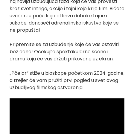
najnovija uzbuđujuća faza koja će vas provesti
kroz svet intriga, akcije i tajni koje krije film. Bićete
uvučeni u priču koja otkriva duboke tajne i
sukobe, donoseći adrenalinsko iskustvo koje se
ne propušta!
Pripremite se za uzbuđenje koje će vas ostaviti
bez daha! Očekujte spektakularne scene i
dramu koja će vas držati prikovane uz ekran.
„Pčelar“ stiže u bioskope početkom 2024. godine,
a trejler će vam pružiti prvi pogled u svet ovog
uzbudljivog filmskog ostvarenja.