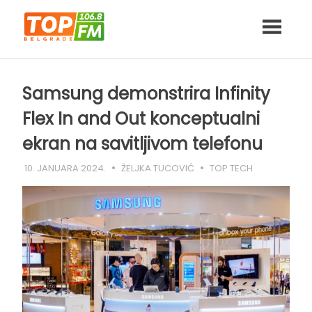
Skip
to
content
Samsung demonstrira Infinity
Flex In and Out konceptualni
ekran na savitljivom telefonu
10. JANUARA 2024.
ŽELJKA TUCOVIĆ
TOP TECH