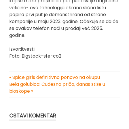
koji se može proširiti do pet puta svoje originalne
veličine- ova tehnologija ekrana slična listu
papira prvi put je demonstrirana od strane
kompanije u maju 2023. godine. Očekuje se da će
se ovakav telefon naći u prodaji već 2025.
godine.
Izvor:itvesti
Foto: Bigstock-sfe-co2
« Spice girls definitivno ponovo na okupu
Kretanje
Bela golubica: Čudesna priča, danas stiže u
bioskope »
članka
OSTAVI KOMENTAR