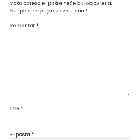
Vaša adresa e-pošte neće biti objavljena.
Neophodna polja su označena
*
Komentar
*
Ime
*
E-pošta
*