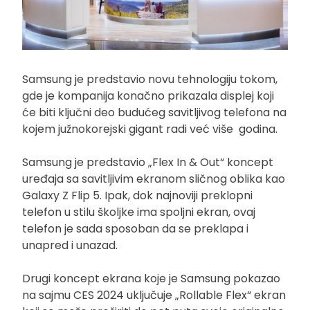
Samsung je predstavio novu tehnologiju tokom,
gde je kompanija konačno prikazala displej koji
će biti ključni deo budućeg savitljivog telefona na
kojem južnokorejski gigant radi već više godina.
Samsung je predstavio „Flex In & Out“ koncept
uređaja sa savitljivim ekranom sličnog oblika kao
Galaxy Z Flip 5. Ipak, dok najnoviji preklopni
telefon u stilu školjke ima spoljni ekran, ovaj
telefon je sada sposoban da se preklapa i
unapred i unazad.
Drugi koncept ekrana koje je Samsung pokazao
na sajmu CES 2024 uključuje „Rollable Flex“ ekran