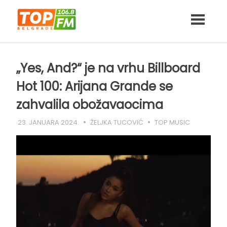
Skip
to
content
„Yes, And?“ je na vrhu Billboard
Hot 100: Arijana Grande se
zahvalila obožavaocima
23. JANUARA 2024.
ŽELJKA TUCOVIĆ
TOP MUSIC