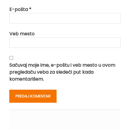
E-pošta
*
Veb mesto
Sačuvaj moje ime, e-poštu i veb mesto u ovom
pregledaču veba za sledeći put kada
komentarišem.