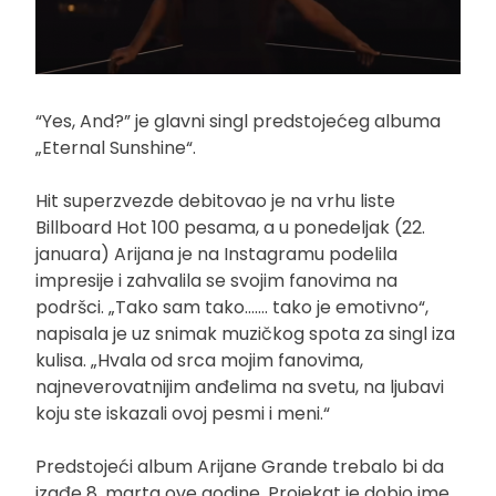
“Yes, And?” je glavni singl predstojećeg albuma
„Eternal Sunshine“.
Hit superzvezde debitovao je na vrhu liste
Billboard Hot 100 pesama, a u ponedeljak (22.
januara) Arijana je na Instagramu podelila
impresije i zahvalila se svojim fanovima na
podršci. „Tako sam tako……. tako je emotivno“,
napisala je uz snimak muzičkog spota za singl iza
kulisa. „Hvala od srca mojim fanovima,
najneverovatnijim anđelima na svetu, na ljubavi
koju ste iskazali ovoj pesmi i meni.“
Predstojeći album Arijane Grande trebalo bi da
izađe 8. marta ove godine. Projekat je dobio ime