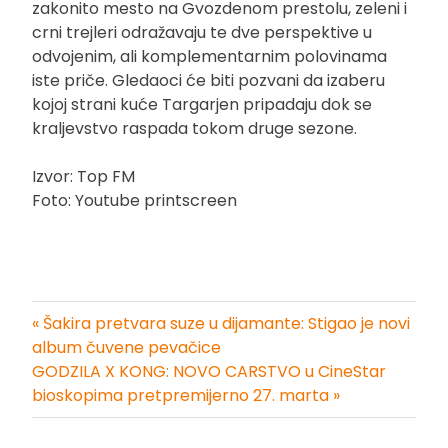
zakonito mesto na Gvozdenom prestolu, zeleni i
crni trejleri odražavaju te dve perspektive u
odvojenim, ali komplementarnim polovinama
iste priče. Gledaoci će biti pozvani da izaberu
kojoj strani kuće Targarjen pripadaju dok se
kraljevstvo raspada tokom druge sezone.
Izvor: Top FM
Foto: Youtube printscreen
« Šakira pretvara suze u dijamante: Stigao je novi
Kretanje
album čuvene pevačice
GODZILA X KONG: NOVO CARSTVO u CineStar
članka
bioskopima pretpremijerno 27. marta »