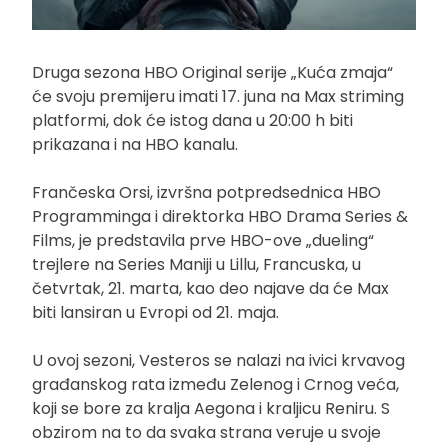
Druga sezona HBO Original serije „Kuća zmaja“
će svoju premijeru imati 17. juna na Max striming
platformi, dok će istog dana u 20:00 h biti
prikazana i na HBO kanalu.
Frančeska Orsi, izvršna potpredsednica HBO
Programminga i direktorka HBO Drama Series &
Films, je predstavila prve HBO-ove „dueling“
trejlere na Series Maniji u Lillu, Francuska, u
četvrtak, 21. marta, kao deo najave da će Max
biti lansiran u Evropi od 21. maja.
U ovoj sezoni, Vesteros se nalazi na ivici krvavog
građanskog rata između Zelenog i Crnog veća,
koji se bore za kralja Aegona i kraljicu Reniru. S
obzirom na to da svaka strana veruje u svoje