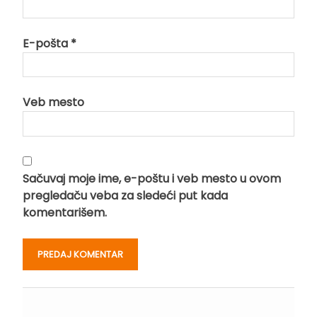
E-pošta
*
Veb mesto
Sačuvaj moje ime, e-poštu i veb mesto u ovom
pregledaču veba za sledeći put kada
komentarišem.