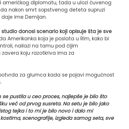
ti američkog diplomatu, tada u ulozi čuvenog
e da nakon smrt sopstvenog deteta supruzi
 daje ime Demijan.
studio donosi scenario koji opisuje šta je sve
da Amerikanka koja je poslata u Rim, kako bi
ontroli, nailazi na tamu pod čijim
zavera koju razotkriva ima za
 potvrda za glumca kada se pojavi mogućnost
.
 pustila u ceo proces, najlepše je bilo što
ku već od prvog susreta. Na setu je bilo jako
tog tejka i to mi je bilo novo i dalo mi
ostima, scenografije, izgleda samog seta, sve