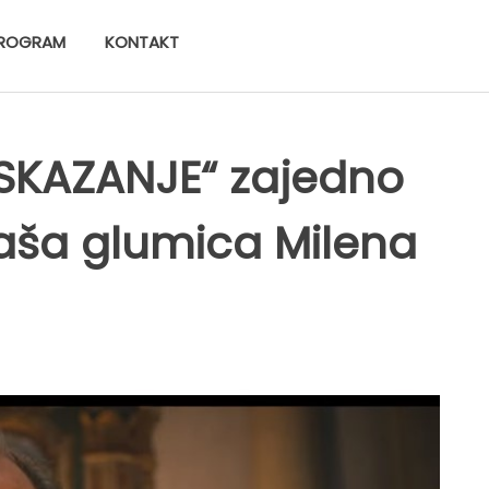
ROGRAM
KONTAKT
DSKAZANJE“ zajedno
aša glumica Milena