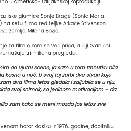
no u američko-italijaknskoj koprodukciji.
razilske glumice Sonje Brage (Sonia Maria
e) na setu filma rediteljke Arkaše Stivenson
še zemlje, Milena Božić.
za film o kom se već priča, a čiji zvanični
premašuje tri miliona pregleda.
mim do ujutru scene, ja sam u tom trenutku bila
 kasno u noć. U svoj toj žurbi dve stvari koje
 sam dva filma letos gledala i zaljubila se u nju.
slala svoj snimak, sa jedinom motivacijom – da
lila sam kako se meni mozda jos letos sve
venom horor klasiku iz 1976. godine, dobitniku