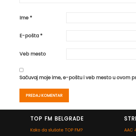
Ime
*
E-pošta
*
Veb mesto
Sačuvaj moje ime, e-poštu i veb mesto u ovom p
TOP FM BELGRADE
STR
Kako da slušate TOP FM?
AAC 4