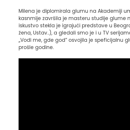
Milena je diplomirala glumu na Akademiji u
kasnmije završila je masteru studije glume
iskustvo stekla je igrajući predstave u Beo
žena, Ustav..), a gledali smo je i u TV serija
,,Vodi me, gde god” osvojila je speficijaln
prošle godine.