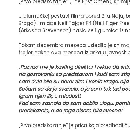
„Prvo predskazanje“ (The First Omen), snimlje
U glumačkoj postavi filma pored Bila Naja, b
Braga) i mlade Neli Tajger Fri (Nell Tiger Fre
(Arkasha Stevenson) našla se i glumica iz na
Tokom decembra meseca usledilo je snimanje 
trejler nakon dva meseca izlaska u javnost 
„Pozvao me je kasting direktor i rekao da sni
na gostovanju sa predstavom i kući sam stigla
sam čula bile su horor film i Sonia Braga, čija
Sećam se da je svanulo, a ja sam tek tad po
igram njen lik, u mladosti.
Kad sam saznala da sam dobila ulogu, pomis
predskazalo, a da toga nisam bila svesna.
“
„Prvo predskazanje“ je priča koja predhodi ču