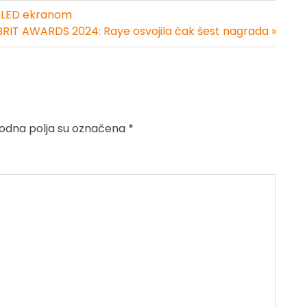
roLED ekranom
BRIT AWARDS 2024: Raye osvojila čak šest nagrada »
dna polja su označena
*