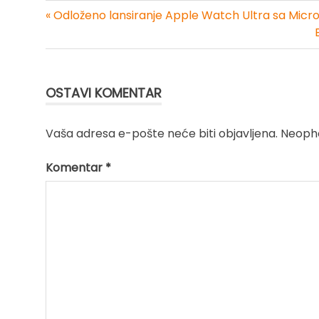
« Odloženo lansiranje Apple Watch Ultra sa Mic
Kretanje
članka
OSTAVI KOMENTAR
Vaša adresa e-pošte neće biti objavljena.
Neopho
Komentar
*