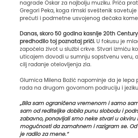
nagrade Oskar za najbolju muziku. Priča pra
Gregori Peka, koga rimski sveštenik savetuj
prećuti i podmetne usvojenog dečaka kome
Danas, skoro 50 godina kasnije 20th Century 
predhodilo toj poznataj priči.
U fokusu je mla
započela život u službi crkve. Stvari izmiču k
uticajem dovodi u sumnju sopstvenu veru, a 
cilj rađanje otelovljenja zla.
Glumica Milena Božić napominje da je lepa
rada na drugom govornom podruciju i jeziku
„Bila sam ograničena vremenom i samo sam se
sam od rediteljke dobila punu slobodu i podrš
zabavno, ponavljali smo neke stvari u okviru is
mogućnosti da zamahnem i razigram se. Od k
je radilo za mene.“