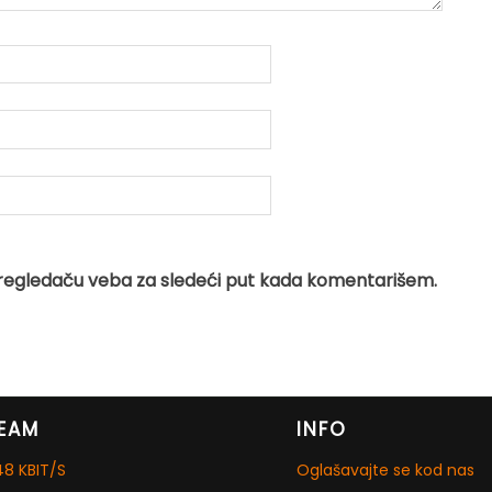
regledaču veba za sledeći put kada komentarišem.
EAM
INFO
8 KBIT/S
Oglašavajte se kod nas