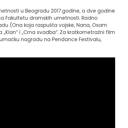
metnosti u Beogradu 2017.godine, a dve godine
 na Fakultetu dramskih umetnosti. Radno
gradu (Ona koja raspušta vojske, Nana, Osam
ma „Klan“ i „Crna svadba“. Za kratkometražni film
u glumačku nagradu na Pendance Festivalu,