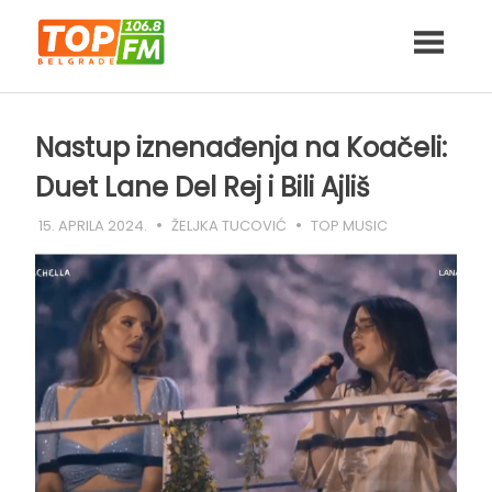
Skip
to
content
Nastup iznenađenja na Koačeli:
Duet Lane Del Rej i Bili Ajliš
15. APRILA 2024.
ŽELJKA TUCOVIĆ
TOP MUSIC