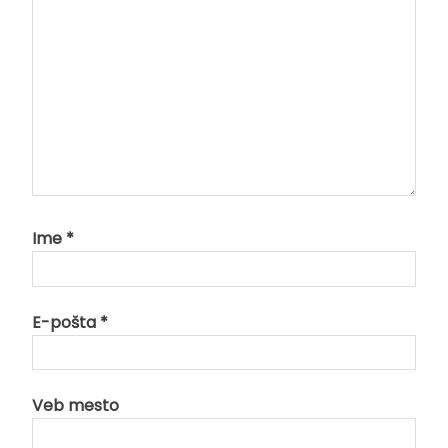
Ime
*
E-pošta
*
Veb mesto