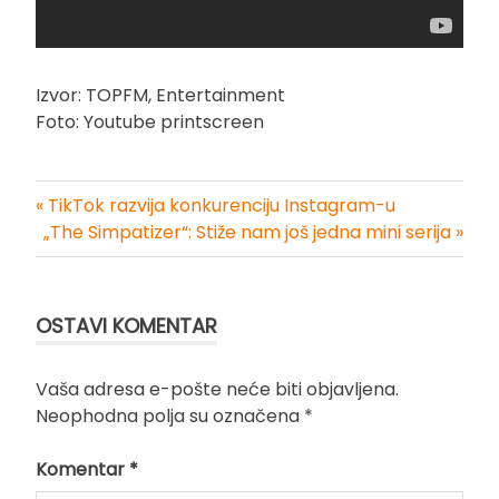
Izvor: TOPFM, Entertainment
Foto: Youtube printscreen
« TikTok razvija konkurenciju Instagram-u
Kretanje
„The Simpatizer“: Stiže nam još jedna mini serija »
članka
OSTAVI KOMENTAR
Vaša adresa e-pošte neće biti objavljena.
Neophodna polja su označena
*
Komentar
*