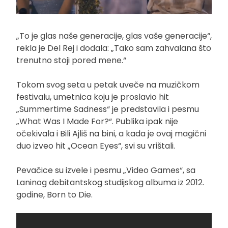
„To je glas naše generacije, glas vaše generacije“,
rekla je Del Rej i dodala: „Tako sam zahvalana što
trenutno stoji pored mene.“
Tokom svog seta u petak uveče na muzičkom
festivalu, umetnica koju je proslavio hit
„Summertime Sadness“ je predstavila i pesmu
„What Was I Made For?“. Publika ipak nije
očekivala i Bili Ajliš na bini, a kada je ovaj magični
duo izveo hit „Ocean Eyes“, svi su vrištali.
Pevačice su izvele i pesmu „Video Games“, sa
Laninog debitantskog studijskog albuma iz 2012.
godine, Born to Die.