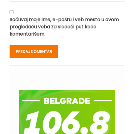
Sačuvaj moje ime, e-poštu i veb mesto u ovom
pregledaču veba za sledeći put kada
komentarišem.