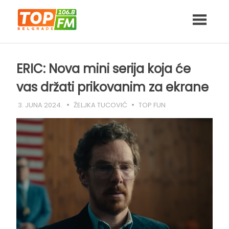
Skip
to
content
ERIC: Nova mini serija koja će
vas držati prikovanim za ekrane
3. JUNA 2024.
ŽELJKA TUCOVIĆ
TOP FUN