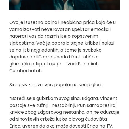
Ovo je izuzetno bolna i neobična priča koja će u
vama izazvati neverovatan spektar emocija i
naterati vas da razmislite o sopstvenim
slabostima. Već je pobrala sjajne kritike i nalazi
se na listi najgledanijih, a tome je svakako
doprineo odličan scenario i fantastična
glumačka ekipa koju predvodi Benedict
Cumberbatch.
Sinopsis za ovu, već popularnu seriju glasi:
“Boreći se s gubitkom svog sina, Edgara, Vincent
postaje sve tužniji i nestabilniji. Pun samoprezira i
krivice zbog Edgarovog nestanka, on ne odustaje
od sinovljevih crteža lutke plavog čudovišta,
Erica, uveren da ako može dovesti Erica na TV,