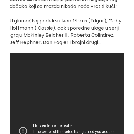
dečaka koji se možda nikada neće vratiti kući.”
U glumačkoj podeli su Ivan Morris (Edgar), Gaby
Hoffmann ( Cassie), dok sporedne uloge u seriji
igraju McKinley Belcher III, Roberta Colindrez,
Jeff Hephner, Dan Fogler i brojni drugi…