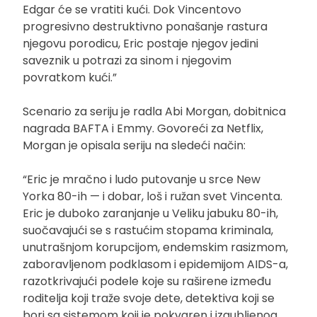
Edgar će se vratiti kući. Dok Vincentovo
progresivno destruktivno ponašanje rastura
njegovu porodicu, Eric postaje njegov jedini
saveznik u potrazi za sinom i njegovim
povratkom kući.”
Scenario za seriju je radla Abi Morgan, dobitnica
nagrada BAFTA i Emmy. Govoreći za Netflix,
Morgan je opisala seriju na sledeći način:
“Eric je mračno i ludo putovanje u srce New
Yorka 80-ih — i dobar, loš i ružan svet Vincenta.
Eric je duboko zaranjanje u Veliku jabuku 80-ih,
suočavajući se s rastućim stopama kriminala,
unutrašnjom korupcijom, endemskim rasizmom,
zaboravljenom podklasom i epidemijom AIDS-a,
razotkrivajući podele koje su raširene između
roditelja koji traže svoje dete, detektiva koji se
bori sa sistemom koji je pokvaren i izgubljenog