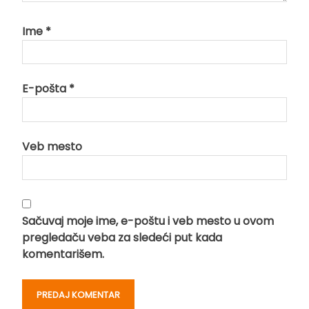
Ime
*
E-pošta
*
Veb mesto
Sačuvaj moje ime, e-poštu i veb mesto u ovom
pregledaču veba za sledeći put kada
komentarišem.