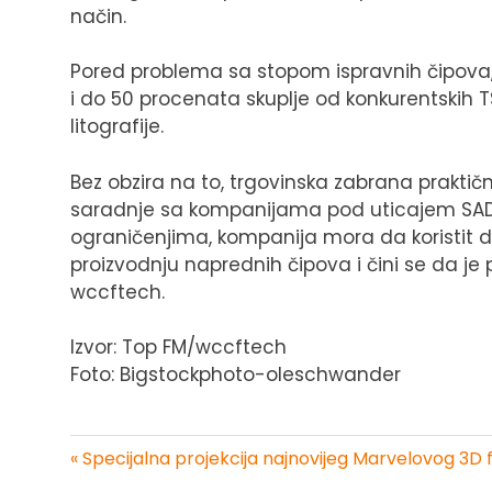
način.
Pored problema sa stopom ispravnih čipova
i do 50 procenata skuplje od konkurentskih
litografije.
Bez obzira na to, trgovinska zabrana prak
saradnje sa kompanijama pod uticajem SAD-a
ograničenjima, kompanija mora da koristit 
proizvodnju naprednih čipova i čini se da je
wccftech.
Izvor: Top FM/wccftech
Foto: Bigstockphoto-oleschwander
« Specijalna projekcija najnovijeg Marvelovog 3D fi
Kretanje