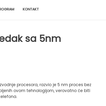
ROGRAM
KONTAKT
redak sa 5nm
zvodnje procesora, razvio je 5 nm proces bez
bijenih ovom tehnologijom, verovatno će biti
telefona.