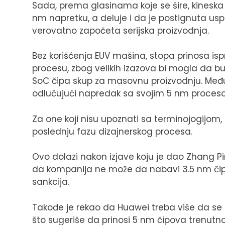
Sada, prema glasinama koje se šire, kineska
nm napretku, a deluje i da je postignuta usp
verovatno započeta serijska proizvodnja.
Bez korišćenja EUV mašina, stopa prinosa i
procesu, zbog velikih izazova bi mogla da bu
SoC čipa skup za masovnu proizvodnju. Među
odlučujući napredak sa svojim 5 nm proces
Za one koji nisu upoznati sa terminojogijom
poslednju fazu dizajnerskog procesa.
Ovo dolazi nakon izjave koju je dao Zhang Pi
da kompanija ne može da nabavi 3.5 nm či
sankcija.
Takođe je rekao da Huawei treba više da se 
što sugeriše da prinosi 5 nm čipova trenutno n