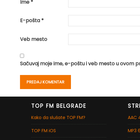
Ime
*
E-pošta
*
Veb mesto
Sačuvaj moje ime, e-poštu i veb mesto u ovom p
TOP FM BELGRADE
STR
Kako da slušate TOP FM?
AAC 4
TOP FM iOS
MP3 6