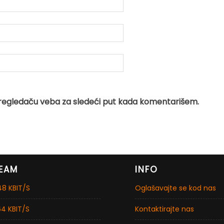
regledaču veba za sledeći put kada komentarišem.
EAM
INFO
8 KBIT/S
Oglašavajte se kod nas
4 KBIT/S
Kontaktirajte nas