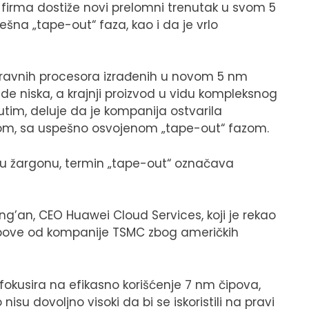
 firma dostiže novi prelomni trenutak u svom 5
ešna „tape-out“ faza, kao i da je vrlo
spravnih procesora izrađenih u novom 5 nm
de niska, a krajnji proizvod u vidu kompleksnog
tim, deluje da je kompanija ostvarila
om, sa uspešno osvojenom „tape-out“ fazom.
, u žargonu, termin „tape-out“ označava
ng’an, CEO Huawei Cloud Services, koji je rekao
pove od kompanije TSMC zbog američkih
fokusira na efikasno korišćenje 7 nm čipova,
isu dovoljno visoki da bi se iskoristili na pravi