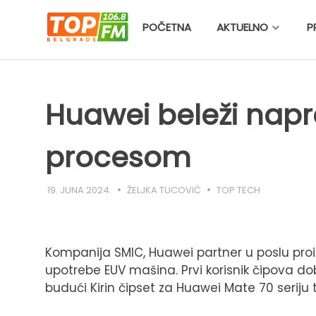
Skip
to
POČETNA
AKTUELNO
P
content
Huawei beleži nap
procesom
19. JUNA 2024.
ŽELJKA TUCOVIĆ
TOP TECH
Kompanija SMIC, Huawei partner u poslu proi
upotrebe EUV mašina. Prvi korisnik čipova do
budući Kirin čipset za Huawei Mate 70 seriju 