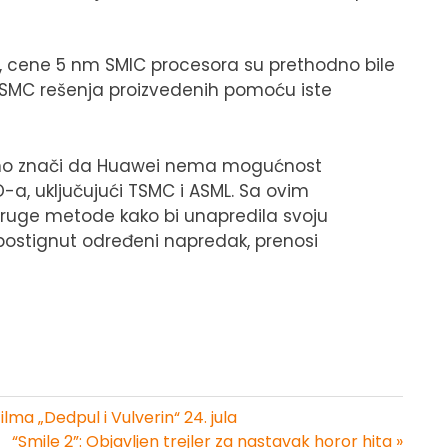
, cene 5 nm SMIC procesora su prethodno bile
 TSMC rešenja proizvedenih pomoću iste
tično znači da Huawei nema mogućnost
, uključujući TSMC i ASML. Sa ovim
druge metode kako bi unapredila svoju
 postignut određeni napredak, prenosi
lma „Dedpul i Vulverin“ 24. jula
“Smile 2”: Objavljen trejler za nastavak horor hita »