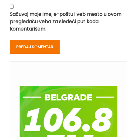
Sačuvaj moje ime, e-poštu i veb mesto u ovom
pregledaču veba za sledeći put kada
komentarišem.