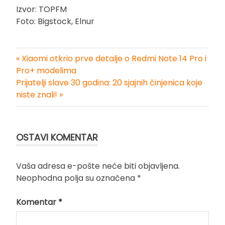
Izvor: TOPFM
Foto: Bigstock, Elnur
« Xiaomi otkrio prve detalje o Redmi Note 14 Pro i
Kretanje
Pro+ modelima
Prijatelji slave 30 godina: 20 sjajnih činjenica koje
članka
niste znali! »
OSTAVI KOMENTAR
Vaša adresa e-pošte neće biti objavljena.
Neophodna polja su označena
*
Komentar
*