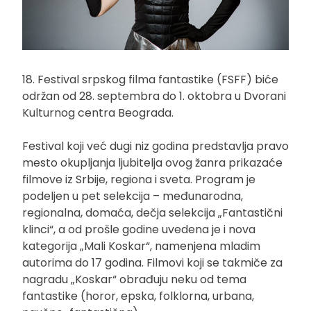
18. Festival srpskog filma fantastike (FSFF) biće
održan od 28. septembra do 1. oktobra u Dvorani
Kulturnog centra Beograda.
Festival koji već dugi niz godina predstavlja pravo
mesto okupljanja ljubitelja ovog žanra prikazaće
filmove iz Srbije, regiona i sveta. Program je
podeljen u pet selekcija – međunarodna,
regionalna, domaća, dečja selekcija „Fantastični
klinci“, a od prošle godine uvedena je i nova
kategorija „Mali Koskar“, namenjena mladim
autorima do 17 godina. Filmovi koji se takmiče za
nagradu „Koskar“ obrađuju neku od tema
fantastike (horor, epska, folklorna, urbana,