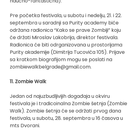
naučno-fantastična).
Pre početka festivala, u subotu i nedelju, 21. i 22.
septembra u saradnji sa Purity academy biće
održana radionica “Kako se prave Zombiji” koju
će držati Miroslav Lakobrija, direktor festivala.
Radionica će biti odrganizovana u prostorijama
Purity akademije (Dimitrija Tucovića 105). Prijave
sa kratkom biografijom mogu se poslati na
zombiewalkbelgrade@gmail.com
.
11. Zombie Walk
Jedan od najuzbudljivijih događaja u okviru
festivala je i tradicoinalna Zombie šetnja (Zombie
Walk). Zombie šetnja će se održati prvog dana
festivala, u subotu, 28. septembra u 16 časova u
mts Dvorani.