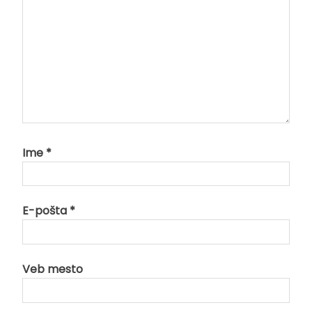
Ime
*
E-pošta
*
Veb mesto