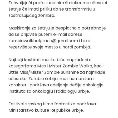
Zahvaljujući profesionalnim šminkerima učesnici
šetnje će imati priliku da se transformišu u
zastrašujućeg zombija.
Maskiranje za šetnju je besplatno a potrebno je
da se prijavite putem e-mail adrese
zombiewalkbelgrade@gmail.com
i tako
rezervišete svoje mesto u hordi zombija.
Najbolji kostimi i maske biće nagrađeni u
kategorijama Miss i Mister Zombie Walka, kao i
Little Miss/Mister Zombie Sunshine za najmlađe
učesnike. Zombie šetnja ima i humanitarni
karakter i podržava odeljenje dečije onkologije
Instituta za onkologiju i radiologiju Srbije.
Festival srpskog filma fantastike podržava
Ministarstvo kulture Republike Srbije.