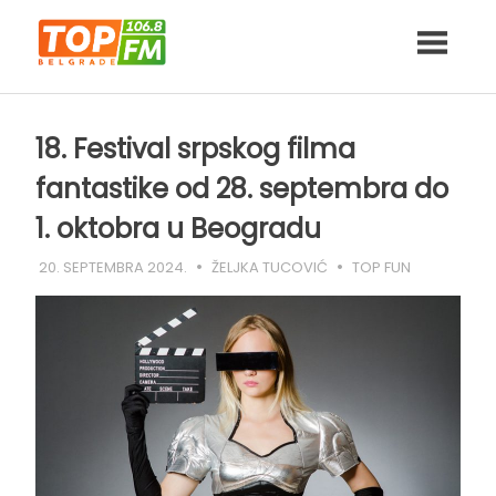
Skip
to
content
18. Festival srpskog filma
fantastike od 28. septembra do
1. oktobra u Beogradu
20. SEPTEMBRA 2024.
ŽELJKA TUCOVIĆ
TOP FUN