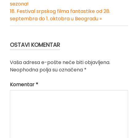
Kretanje
sezona!
18. Festival srpskog filma fantastike od 28.
članka
septembra do 1. oktobra u Beogradu »
OSTAVI KOMENTAR
Vaša adresa e-pošte neće biti objavljena.
Neophodna polja su označena
*
Komentar
*