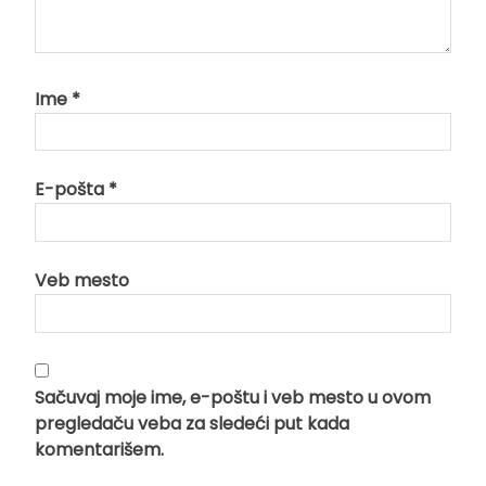
Ime
*
E-pošta
*
Veb mesto
Sačuvaj moje ime, e-poštu i veb mesto u ovom
pregledaču veba za sledeći put kada
komentarišem.