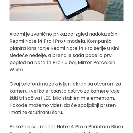
Xiaomi je zvanično prikazao izgled nadolazećih
Redmi Note 14 Pro i Pro+ modela. Kompanija
planira lansiranje Redmi Note 14 Pro serije u Kini
sledeće nedelje, a brend je sada podelio prvi
pogled na Note 14 Pro+ u boji Mirror Porcelain
White.
Ovaj telefon ima zakrivljeni ekran sa otvorom za
kameru i veliko elipsasto ostrvo za kamere koje
štiti tri sočiva i LED blic staklenim elementom.
Takođe možemo videti da će spoljašnji prsten
imati teksturiranu šaru.
Prikazani su i modeli Note 14 Pro u Phantom Blue i