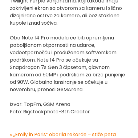
Twilight Purple varijantama, koji takođe imaju
zakrivljeni ekran sa otvorom za kameru i slično
dizajnirano ostrvo za kamere, ali bez staklene
kupole iznad sočiva.
Oba Note 14 Pro modela će biti opremljena
poboljšanom otpornosti na udarce,
vodootpornošću i produženom softverskom
podrškom. Note 14 Pro se očekuje sa
Snapdragon 7s Gen 3 čipsetom, glavnom
kamerom od 50MP i podrškom za brzo punjenje
od 90W. Globalno lansiranje se očekuje u
novembru, prenosi GSMArena.
Izvor: TopFm, GSM Arena
Foto: Bigstockphoto-8th.Creator
« „Emily in Paris“ oborila rekorde – stiže peta