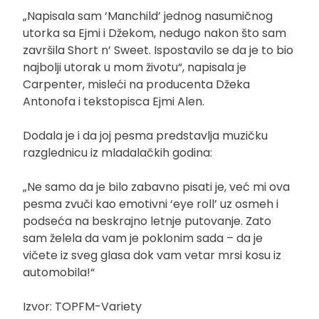
„Napisala sam ‘Manchild’ jednog nasumičnog
utorka sa Ejmi i Džekom, nedugo nakon što sam
završila Short n’ Sweet. Ispostavilo se da je to bio
najbolji utorak u mom životu“, napisala je
Carpenter, misleći na producenta Džeka
Antonofa i tekstopisca Ejmi Alen.
Dodala je i da joj pesma predstavlja muzičku
razglednicu iz mladalačkih godina:
„Ne samo da je bilo zabavno pisati je, već mi ova
pesma zvuči kao emotivni ‘eye roll’ uz osmeh i
podseća na beskrajno letnje putovanje. Zato
sam želela da vam je poklonim sada – da je
vičete iz sveg glasa dok vam vetar mrsi kosu iz
automobila!“
Izvor: TOPFM-Variety