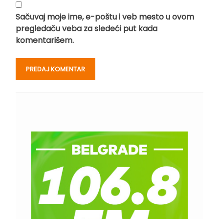
Sačuvaj moje ime, e-poštu i veb mesto u ovom
pregledaču veba za sledeći put kada
komentarišem.