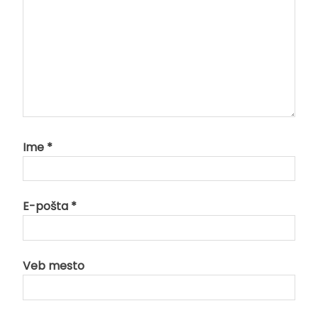
Ime
*
E-pošta
*
Veb mesto