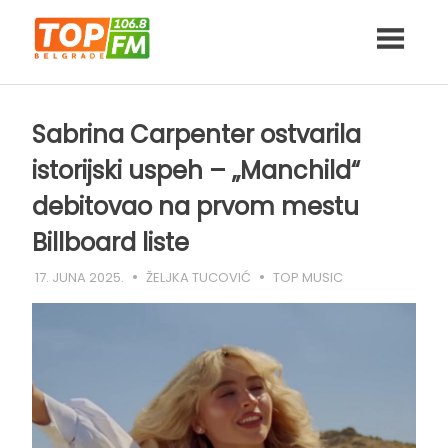
Skip
to
content
Sabrina Carpenter ostvarila
istorijski uspeh – „Manchild“
debitovao na prvom mestu
Billboard liste
17. JUNA 2025.
ŽELJKA TUCOVIĆ
TOP MUSIC