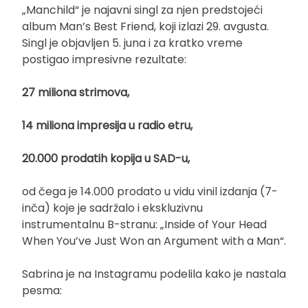
„Manchild“ je najavni singl za njen predstojeći
album Man’s Best Friend, koji izlazi 29. avgusta.
Singl je objavljen 5. juna i za kratko vreme
postigao impresivne rezultate:
27 miliona strimova,
14 miliona impresija u radio etru,
20.000 prodatih kopija u SAD-u,
od čega je 14.000 prodato u vidu vinil izdanja (7-
inča) koje je sadržalo i ekskluzivnu
instrumentalnu B-stranu: „Inside of Your Head
When You’ve Just Won an Argument with a Man“.
Sabrina je na Instagramu podelila kako je nastala
pesma: