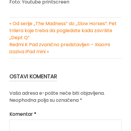
Foto: Youtube printscreen
« Od serije „The Madness“ do „Slow Horses“: Pet
Kretanje
trilera koje treba da pogledate kada završite
„Dept Q“
članka
Redmi K Pad zvanično predstavljen – Xiaomi
izaziva iPad mini »
OSTAVI KOMENTAR
Vaša adresa e-pošte neće biti objavljena.
Neophodna polja su označena
*
Komentar
*