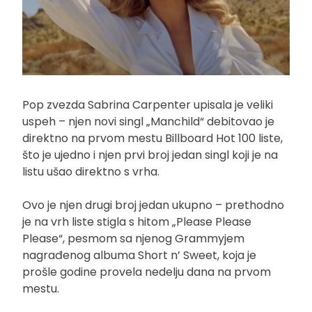
Pop zvezda Sabrina Carpenter upisala je veliki
uspeh – njen novi singl „Manchild“ debitovao je
direktno na prvom mestu Billboard Hot 100 liste,
što je ujedno i njen prvi broj jedan singl koji je na
listu ušao direktno s vrha.
Ovo je njen drugi broj jedan ukupno – prethodno
je na vrh liste stigla s hitom „Please Please
Please“, pesmom sa njenog Grammyjem
nagrađenog albuma Short n’ Sweet, koja je
prošle godine provela nedelju dana na prvom
mestu.