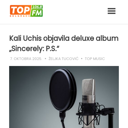
Skip
to
content
Kali Uchis objavila deluxe album
„Sincerely: P.S.“
7. OKTOBRA 2025.
ŽELJKA TUCOVIĆ
TOP MUSIC