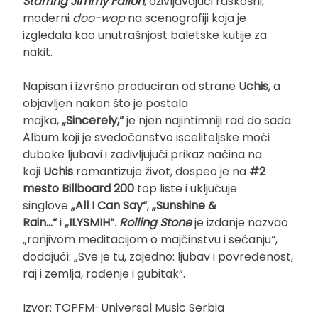
Starring Jimmy Fallon
, oživljavajući raskošni,
moderni
doo-wop
na scenografiji koja je
izgledala kao unutrašnjost baletske kutije za
nakit.
Napisan i izvršno produciran od strane
Uchis
, a
objavljen nakon što je postala
majka,
„Sincerely,“
je njen najintimniji rad do sada.
Album koji je svedočanstvo isceliteljske moći
duboke ljubavi i zadivljujući prikaz načina na
koji
Uchis
romantizuje život, dospeo je na
#2
mesto Billboard 200
top liste i uključuje
singlove
„All I Can Say“
,
„Sunshine &
Rain…“
i
„ILYSMIH“
.
Rolling Stone
je izdanje nazvao
„ranjivom meditacijom o majčinstvu i sećanju“,
dodajući: „Sve je tu, zajedno: ljubav i povređenost,
raj i zemlja, rođenje i gubitak“.
Izvor: TOPFM-Universal Music Serbia