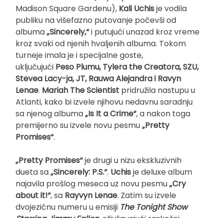
Madison Square Gardenu),
Kali Uchis
je vodila
publiku na višefazno putovanje počevši od
albuma
„Sincerely,“
i putujući unazad kroz vreme
kroz svaki od njenih hvaljenih albuma. Tokom
turneje imala je i specijalne goste,
uključujući
Peso Plumu, Tylera the Creatora, SZU,
Stevea Lacy-ja, JT, Rauwa Alejandra i Ravyn
Lenae
.
Mariah The Scientist
pridružila nastupu u
Atlanti, kako bi izvele njihovu nedavnu saradnju
sa njenog albuma
„Is It a Crime“
, a nakon toga
premijerno su izvele novu pesmu
„Pretty
Promises“
.
„Pretty Promises“
je drugi u nizu ekskluzivnih
dueta sa
„Sincerely: P.S.“
.
Uchis
je deluxe album
najavila prošlog meseca uz novu pesmu
„Cry
about it!“
, sa
Rayvyn Lenae
. Zatim su izvele
dvojezičnu numeru u emisiji
The Tonight Show