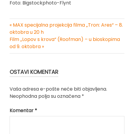
Foto: Bigstockphoto-Flynt
« MAX specijalna projekcija filma „Tron: Ares“ – 8.
Kretanje
oktobra u 20 h
Film „Lopov s krova“ (Roofman) – u bioskopima
članka
od 9. oktobra »
OSTAVI KOMENTAR
Vaša adresa e-pošte neće biti objavljena.
Neophodna polja su označena
*
Komentar
*