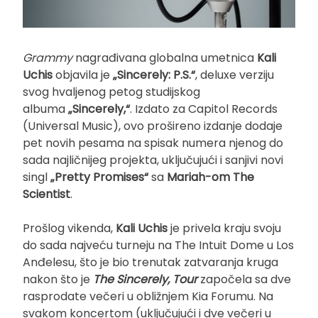
Grammy
nagrađivana globalna umetnica
Kali
Uchis
objavila je
„Sincerely: P.S.“
, deluxe verziju
svog hvaljenog petog studijskog
albuma
„Sincerely,“
. Izdato za Capitol Records
(Universal Music), ovo prošireno izdanje dodaje
pet novih pesama na spisak numera njenog do
sada najličnijeg projekta, uključujući i sanjivi novi
singl
„Pretty Promises“
sa
Mariah-om The
Scientist
.
Prošlog vikenda,
Kali Uchis
je privela kraju svoju
do sada najveću turneju na The Intuit Dome u Los
Anđelesu, što je bio trenutak zatvaranja kruga
nakon što je
The Sincerely, Tour
započela sa dve
rasprodate večeri u obližnjem Kia Forumu. Na
svakom koncertom (uključujući i dve večeri u