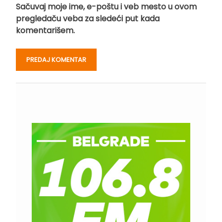
Sačuvaj moje ime, e-poštu i veb mesto u ovom
pregledaču veba za sledeći put kada
komentarišem.