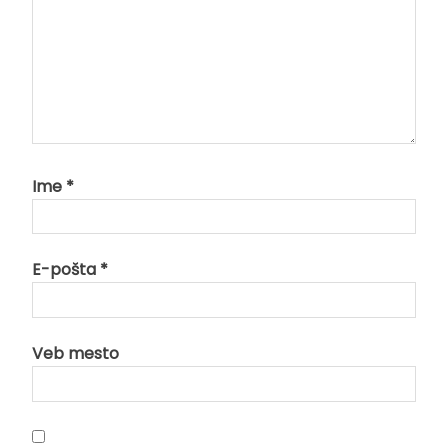
Ime
*
E-pošta
*
Veb mesto