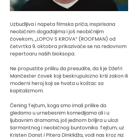
Uzbudljiva i napeta filmska priča, inspirisana
neobičnim događajima i još neobičnijim
čovekom, „LOPOV S KROVA“ (ROOFMAN) od
četvrtka 9. oktobra prikazivaće se na redovnom
repertoaru naših bioksopa.
Ne propustite priliku da presudite, da li je Džefri
Mančester čovek koji beskrupulozno krši zakon ili
moderni heroj koji se hvata u koštac sa
kapitalizmom.
Čening Tejtum, koga smo imali prilike da
gledamo u urnebesnim komedijama ali i u
ljubavnim dramama, još jednom briljira u ulozi
šarmantnog i neobičnog buntovnika. Tejtum, uz
Kristen Danst i Pitera Dinklidža, vodi nas kroz niz