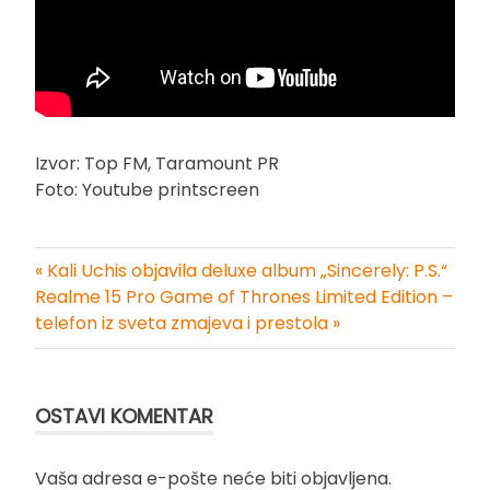
Izvor: Top FM, Taramount PR
Foto: Youtube printscreen
« Kali Uchis objavila deluxe album „Sincerely: P.S.“
Kretanje
Realme 15 Pro Game of Thrones Limited Edition –
telefon iz sveta zmajeva i prestola »
članka
OSTAVI KOMENTAR
Vaša adresa e-pošte neće biti objavljena.