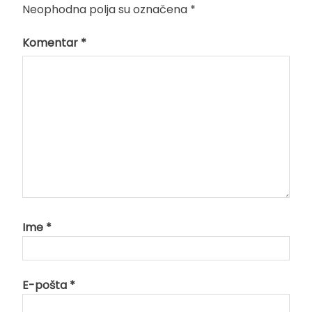
Neophodna polja su označena
*
Komentar
*
Ime
*
E-pošta
*