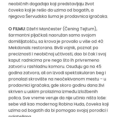
neobičnih događaja koji predstavljaju život
čoveka koji je rešio da uzima od bogatih, a
njegova Šervudska šuma je prodavnica igračaka.
O FILMU:
Džefri Mančester (Čening Tejtum),
šarmantni pljačkaš naoružan samo svojom
domišljatošću, sa krova je provalio u više od 40
Mekdonals restorana. Bivši vojnik, poznat po
preciznosti i neobičnoj učtivosti, dao bi čak i svoj
kaput radnicima pre nego što ih privremeno
zatvori u rashladnu komoru. Osuđuju ga na 45
godina zatvora, ali on izvodi spektakularan beg i
pronalazi skrovište na neočekivanom mestu – u
prodavnici igračaka, gde skoro godinu dana živi
skriven u uskim prolazima između izložbenih
polica. Sve vreme veruje da nije učinio ništa loše:
sebe vidi kao modernog Robina Huda, čoveka koji
uzima od bogatih da bi pomogao svojoj porodici i
prijateljima.