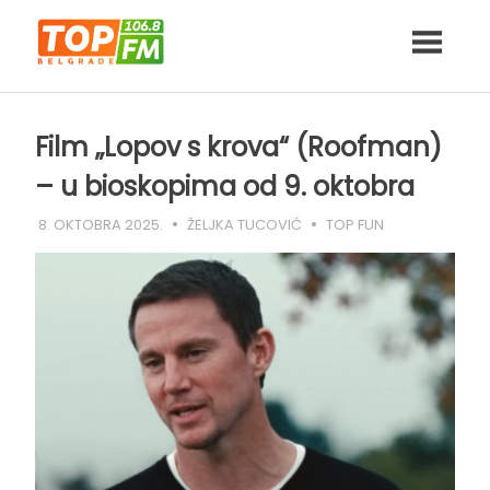
Skip
to
content
Film „Lopov s krova“ (Roofman)
– u bioskopima od 9. oktobra
8. OKTOBRA 2025.
ŽELJKA TUCOVIĆ
TOP FUN