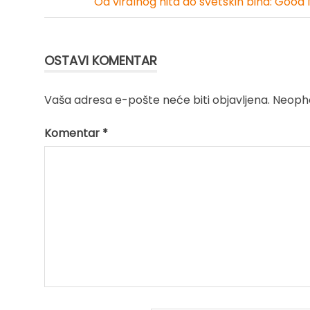
Kretanje
Od viralnog hita do svetskih bina: Good 
članka
OSTAVI KOMENTAR
Vaša adresa e-pošte neće biti objavljena.
Neopho
Komentar
*