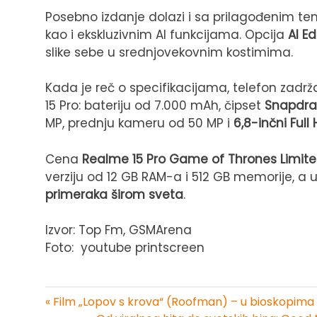
Posebno izdanje dolazi i sa prilagođenim t
kao i ekskluzivnim AI funkcijama. Opcija
AI E
slike sebe u srednjovekovnim kostimima.
Kada je reč o specifikacijama, telefon zadrž
15 Pro: bateriju od 7.000 mAh, čipset
Snapdra
MP, prednju kameru od 50 MP i
6,8-inčni Ful
Cena
Realme 15 Pro Game of Thrones Limite
verziju od 12 GB RAM-a i 512 GB memorije, a
primeraka širom sveta
.
Izvor: Top Fm, GSMArena
Foto: youtube printscreen
« Film „Lopov s krova“ (Roofman) – u bioskopima 