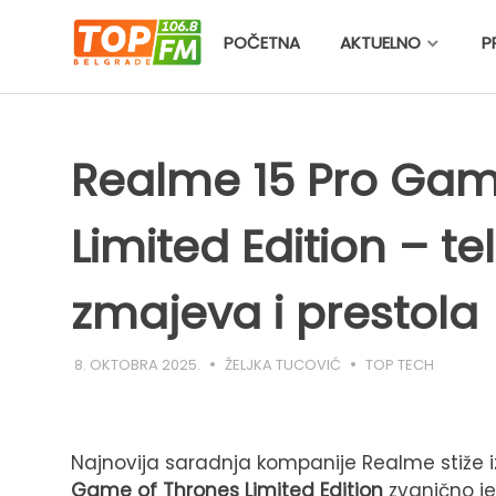
Skip
to
POČETNA
AKTUELNO
P
content
Realme 15 Pro Gam
Limited Edition – te
zmajeva i prestola
8. OKTOBRA 2025.
ŽELJKA TUCOVIĆ
TOP TECH
Najnovija saradnja kompanije Realme stiže i
Game of Thrones Limited Edition
zvanično je