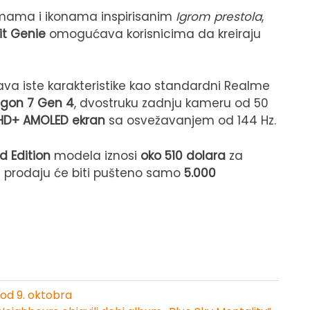
emama i ikonama inspirisanim
Igrom prestola
,
dit Genie
omogućava korisnicima da kreiraju
ava iste karakteristike kao standardni Realme
gon 7 Gen 4
, dvostruku zadnju kameru od 50
l HD+ AMOLED ekran
sa osvežavanjem od 144 Hz.
d Edition
modela iznosi
oko 510 dolara
za
 u prodaju će biti pušteno samo
5.000
od 9. oktobra