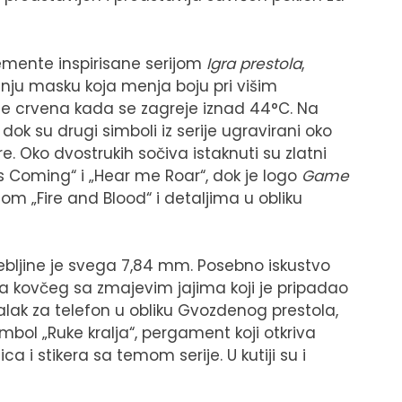
lemente inspirisane serijom
Igra prestola
,
adnju masku koja menja boju pri višim
e crvena kada se zagreje iznad 44°C. Na
 dok su drugi simboli iz serije ugravirani oko
 Oko dvostrukih sočiva istaknuti su zlatni
 Coming“ i „Hear me Roar“, dok je logo
Game
 „Fire and Blood“ i detaljima u obliku
 debljine je svega 7,84 mm. Posebno iskustvo
na kovčeg sa zmajevim jajima koji je pripadao
alak za telefon u obliku Gvozdenog prestola,
mbol „Ruke kralja“, pergament koji otkriva
ca i stikera sa temom serije. U kutiji su i