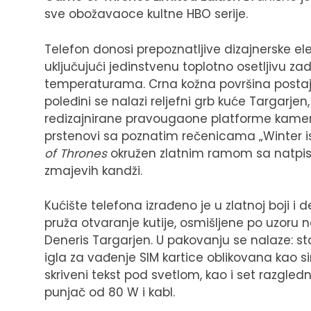
sve obožavaoce kultne HBO serije.
Telefon donosi prepoznatljive dizajnerske e
uključujući jedinstvenu toplotno osetljivu z
temperaturama. Crna kožna površina postaj
poleđini se nalazi reljefni grb kuće Targarjen,
redizajnirane pravougaone platforme kamere.
prstenovi sa poznatim rečenicama „Winter is
of Thrones
okružen zlatnim ramom sa natpisom
zmajevih kandži.
Kućište telefona izrađeno je u zlatnoj boji i
pruža otvaranje kutije, osmišljene po uzoru 
Deneris Targarjen. U pakovanju se nalaze: st
igla za vađenje SIM kartice oblikovana kao si
skriveni tekst pod svetlom, kao i set razgledni
punjač od 80 W i kabl.