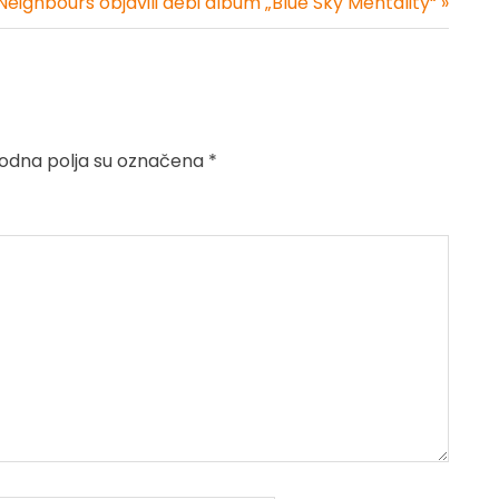
Neighbours objavili debi album „Blue Sky Mentality“ »
dna polja su označena
*