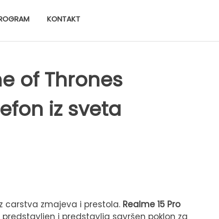
ROGRAM
KONTAKT
e of Thrones
lefon iz sveta
z carstva zmajeva i prestola.
Realme 15 Pro
 predstavljen i predstavlja savršen poklon za