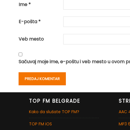
Ime
*
E-pošta
*
Veb mesto
Sačuvaj moje ime, e-poštu i veb mesto u ovom p
TOP FM BELGRADE
STR
Kako da slušate TOP FM?
AAC 4
TOP FM iOS
MP3 6