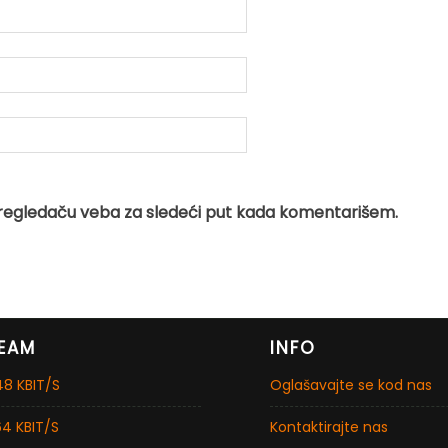
regledaču veba za sledeći put kada komentarišem.
EAM
INFO
8 KBIT/S
Oglašavajte se kod nas
4 KBIT/S
Kontaktirajte nas