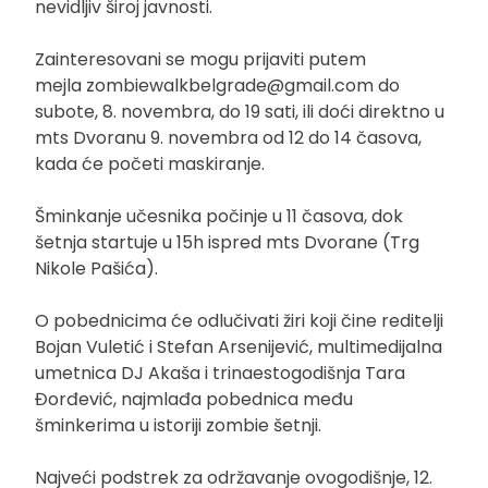
nevidljiv široj javnosti.
Zainteresovani se mogu prijaviti putem
mejla
zombiewalkbelgrade@gmail.com
do
subote, 8. novembra, do 19 sati, ili doći direktno u
mts Dvoranu 9. novembra od 12 do 14 časova,
kada će početi maskiranje.
Šminkanje učesnika počinje u 11 časova, dok
šetnja startuje u 15h ispred mts Dvorane (Trg
Nikole Pašića).
O pobednicima će odlučivati žiri koji čine reditelji
Bojan Vuletić i Stefan Arsenijević, multimedijalna
umetnica DJ Akaša i trinaestogodišnja Tara
Đorđević, najmlađa pobednica među
šminkerima u istoriji zombie šetnji.
Najveći podstrek za održavanje ovogodišnje, 12.