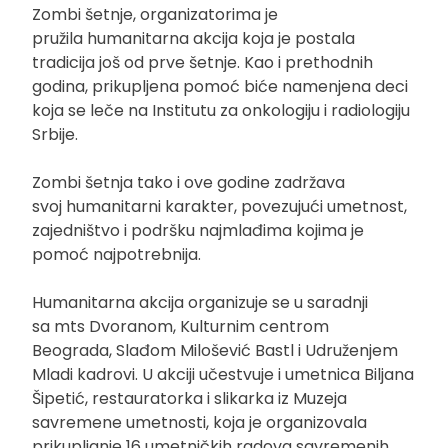
Zombi šetnje, organizatorima je
pružila humanitarna akcija koja je postala
tradicija još od prve šetnje. Kao i prethodnih
godina, prikupljena pomoć biće namenjena deci
koja se leče na Institutu za onkologiju i radiologiju
Srbije.
Zombi šetnja tako i ove godine zadržava
svoj humanitarni karakter, povezujući umetnost,
zajedništvo i podršku najmlađima kojima je
pomoć najpotrebnija.
Humanitarna akcija organizuje se u saradnji
sa mts Dvoranom, Kulturnim centrom
Beograda, Slađom Milošević Bastl i Udruženjem
Mladi kadrovi. U akciji učestvuje i umetnica Biljana
Šipetić, restauratorka i slikarka iz Muzeja
savremene umetnosti, koja je organizovala
prikupljanje 16 umetničkih radova savremenih