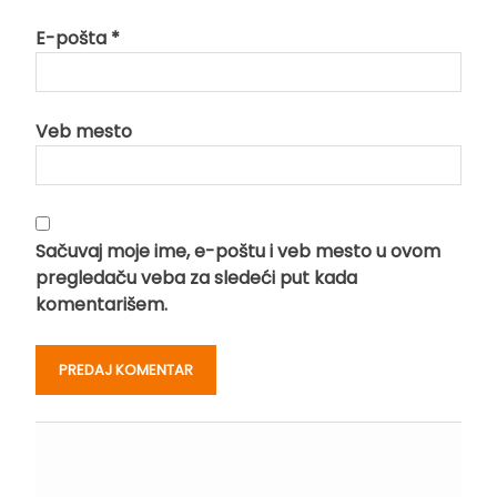
E-pošta
*
Veb mesto
Sačuvaj moje ime, e-poštu i veb mesto u ovom
pregledaču veba za sledeći put kada
komentarišem.