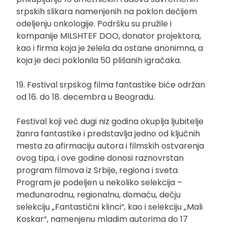
srpskih slikara namenjenih na poklon dečijem
odeljenju onkologije. Podršku su pružile i
kompanije MILSHTEF DOO, donator projektora,
kao i firma koja je želela da ostane anonimna, a
koja je deci poklonila 50 plišanih igračaka.
19. Festival srpskog filma fantastike biće održan
od 16. do 18. decembra u Beogradu.
Festival koji već dugi niz godina okuplja ljubitelje
žanra fantastike i predstavlja jedno od ključnih
mesta za afirmaciju autora i filmskih ostvarenja
ovog tipa, i ove godine donosi raznovrstan
program filmova iz Srbije, regiona i sveta.
Program je podeljen u nekoliko selekcija –
međunarodnu, regionalnu, domaću, dečju
selekciju „Fantastični klinci“, kao i selekciju „Mali
Koskar“, namenjenu mladim autorima do 17