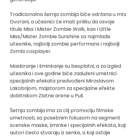
Tradicionalna šetnja zombija biće održana u mts
Dvorani, a učesnici će imati priliku da osvoje
titule Miss i Mister Zombie Walk, kao i Little
Miss/Mister Zombie Sunshine za najmlađe
učesnike, najbolji zombie performans i najbolji
Zombi cosplayer.
Maskiranje i šminkanje su besplatni, a za izgled
učesnika i ove godine biće zaduženi umetnici
specijalnih efekata predvođeni Miroslavom
Lakobrijom, majstorom za specijalne efekte
dobitnikom Zlatne arene u Puli.
Šetnja zombija ima za cilj promociju filmske
umetnosti, sa posebnim fokusom na segment
scenske maske, šminke i specijalnih efekata, koji
autori često stvaraju iz senke, a koji ostaje