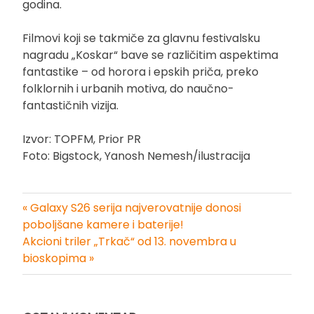
godina.
Filmovi koji se takmiče za glavnu festivalsku
nagradu „Koskar“ bave se različitim aspektima
fantastike – od horora i epskih priča, preko
folklornih i urbanih motiva, do naučno-
fantastičnih vizija.
Izvor: TOPFM, Prior PR
Foto: Bigstock, Yanosh Nemesh/ilustracija
« Galaxy S26 serija najverovatnije donosi
Kretanje
poboljšane kamere i baterije!
Akcioni triler „Trkač“ od 13. novembra u
članka
bioskopima »