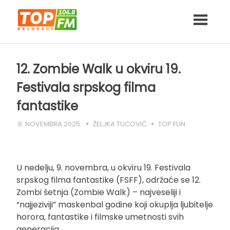
Skip
to
content
12. Zombie Walk u okviru 19.
Festivala srpskog filma
fantastike
6. NOVEMBRA 2025.
ŽELJKA TUCOVIĆ
TOP FUN
U nedelju, 9. novembra, u okviru 19. Festivala
srpskog filma fantastike (FSFF), održaće se 12.
Zombi šetnja (Zombie Walk) – najveseliji i
“najjeziviji” maskenbal godine koji okuplja ljubitelje
horora, fantastike i filmske umetnosti svih
generacija.