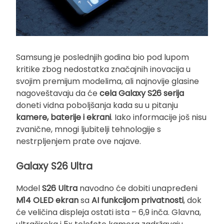
Samsung je poslednjih godina bio pod lupom
kritike zbog nedostatka značajnih inovacija u
svojim premijum modelima, ali najnovije glasine
nagoveštavaju da će
cela Galaxy S26 serija
doneti vidna poboljšanja kada su u pitanju
kamere, baterije i ekrani
. Iako informacije još nisu
zvanične, mnogi ljubitelji tehnologije s
nestrpljenjem prate ove najave.
Galaxy S26 Ultra
Model
S26 Ultra
navodno će dobiti unapređeni
M14 OLED ekran
sa
AI funkcijom privatnosti
, dok
će veličina displeja ostati ista – 6,9 inča. Glavna,