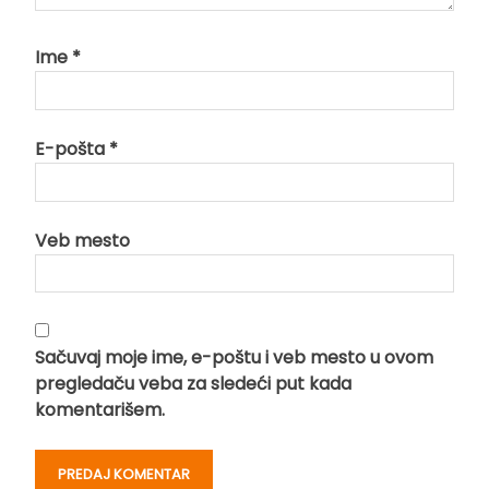
Ime
*
E-pošta
*
Veb mesto
Sačuvaj moje ime, e-poštu i veb mesto u ovom
pregledaču veba za sledeći put kada
komentarišem.