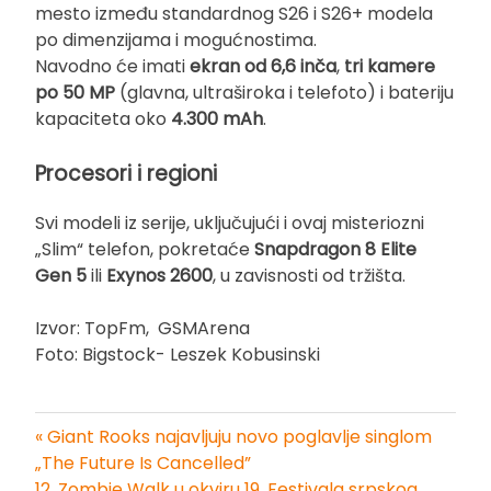
mesto između standardnog S26 i S26+ modela
po dimenzijama i mogućnostima.
Navodno će imati
ekran od 6,6 inča
,
tri kamere
po 50 MP
(glavna, ultraširoka i telefoto) i bateriju
kapaciteta oko
4.300 mAh
.
Procesori i regioni
Svi modeli iz serije, uključujući i ovaj misteriozni
„Slim“ telefon, pokretaće
Snapdragon 8 Elite
Gen 5
ili
Exynos 2600
, u zavisnosti od tržišta.
Izvor: TopFm, GSMArena
Foto: Bigstock- Leszek Kobusinski
« Giant Rooks najavljuju novo poglavlje singlom
Kretanje
„The Future Is Cancelled”
12. Zombie Walk u okviru 19. Festivala srpskog