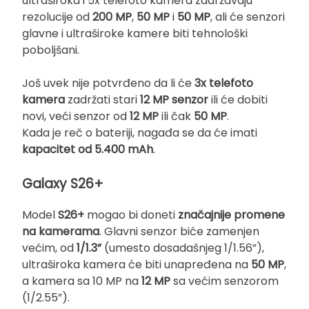
ultraširoka i 5x telefoto kamera zadržavaju
rezolucije od
200 MP
,
50 MP
i
50 MP
, ali će senzori
glavne i ultraširoke kamere biti tehnološki
poboljšani.
Još uvek nije potvrđeno da li će
3x telefoto
kamera
zadržati stari
12 MP senzor
ili će dobiti
novi, veći senzor od
12 MP
ili čak
50 MP
.
Kada je reč o bateriji, nagađa se da će imati
kapacitet od 5.400 mAh
.
Galaxy S26+
Model
S26+
mogao bi doneti
značajnije promene
na kamerama
. Glavni senzor biće zamenjen
većim, od
1/1.3”
(umesto dosadašnjeg 1/1.56”),
ultraširoka kamera će biti unapređena na
50 MP
,
a kamera sa 10 MP na
12 MP
sa većim senzorom
(1/2.55”).