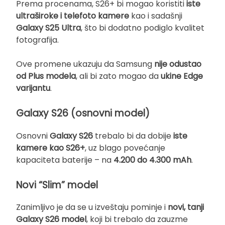
Prema procenama, S26+ bi mogao koristiti
iste
ultraširoke i telefoto kamere
kao i sadašnji
Galaxy S25 Ultra
, što bi dodatno podiglo kvalitet
fotografija.
Ove promene ukazuju da Samsung
nije odustao
od Plus modela
, ali bi zato mogao da
ukine Edge
varijantu
.
Galaxy S26 (osnovni model)
Osnovni
Galaxy S26
trebalo bi da dobije
iste
kamere kao S26+
, uz blago povećanje
kapaciteta baterije – na
4.200 do 4.300 mAh
.
Novi “Slim” model
Zanimljivo je da se u izveštaju pominje i
novi, tanji
Galaxy S26 model
, koji bi trebalo da zauzme