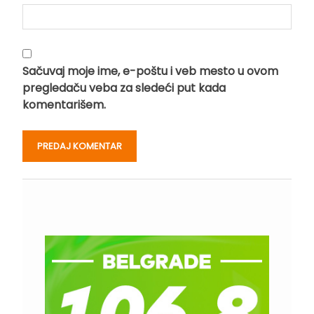
Sačuvaj moje ime, e-poštu i veb mesto u ovom
pregledaču veba za sledeći put kada
komentarišem.