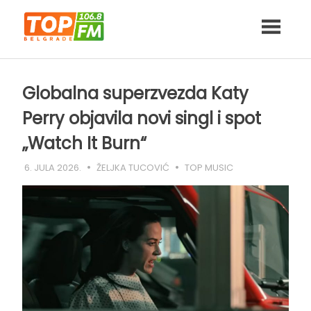
Skip
to
content
Globalna superzvezda Katy
Perry objavila novi singl i spot
„Watch It Burn“
6. JULA 2026.
ŽELJKA TUCOVIĆ
TOP MUSIC