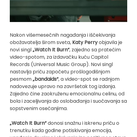
Nakon višemesečnih nagađanja i iščekivanja
obožavatelja širom sveta,
Katy Perry
objavila je
novi singl
„Watch It Burn“
, zajedno sa pratećim
video-spotom, za izdavačku kuću Capitol
Records (Universal Music Group). Novi singl
nastavlja priču započetu prošlogodišnjom
pesmom
„bandaids“
, a video-spot se radnjom
nadovezuje upravo na završetak tog izdanja.
Zajedno čine zaokruženu emocionalnu celinu, od
bola i zaceljivanja do oslobađanja i suočavanja sa
sopstvenim osećanjima.
„Watch It Burn“
donosi snažnu i iskrenu priču o
trenutku kada godine potiskivanja emocija,