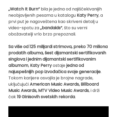
„Watch It Burn“
bila je jedna od najiščekivanijih
neobjavljenih pesama u katalogu
Katy Perry
, a
prvi put je nagoveštena kao skriveni detalj u
video-spotu za
„bandaids“
, što su verni
obožavatelji vrlo brzo prepoznali.
Sa više od 125 milijardi strimova, preko 70 miliona
prodatih albuma, šest dijamantski sertifikovanih
singlova i jednim dijamantski sertifikovanim
albumom
,
Katy Perry
ostaje
jedna od
najuspešnijih pop izvođačica svoje generacije
.
Tokom karijere osvojila je brojne nagrade,
uključujući
American Music Awards, Billboard
Music Awards, MTV Video Music Awards
, i drži
čak
19 Ginisovih svetskih rekorda
.