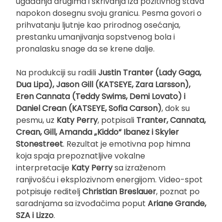
ugađanja drugima i skrivanja iza pozitivnog stava
napokon dosegnu svoju granicu. Pesma govori o
prihvatanju ljutnje kao prirodnog osećanja,
prestanku umanjivanja sopstvenog bola i
pronalasku snage da se krene dalje.
Na produkciji su radili
Justin Tranter (Lady Gaga,
Dua Lipa), Jason Gill (KATSEYE, Zara Larsson),
Eren Cannata (Teddy Swims, Demi Lovato) i
Daniel Crean (KATSEYE, Sofia Carson)
, dok su
pesmu, uz
Katy Perry
, potpisali
Tranter, Cannata,
Crean, Gill, Amanda „Kiddo“ Ibanez i Skyler
Stonestreet
. Rezultat je emotivna pop himna
koja spaja prepoznatljive vokalne
interpretacije
Katy Perry
sa izraženom
ranjivošću i eksplozivnom energijom. Video-spot
potpisuje reditelj
Christian Breslauer
, poznat po
saradnjama sa izvođačima poput
Ariane Grande,
SZA i Lizzo
.