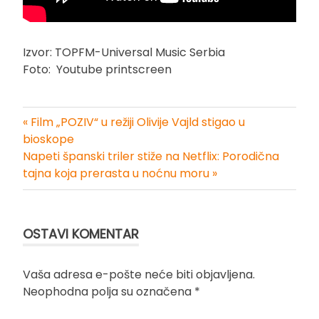
Izvor: TOPFM-Universal Music Serbia
Foto: Youtube printscreen
« Film „POZIV“ u režiji Olivije Vajld stigao u
Kretanje
bioskope
Napeti španski triler stiže na Netflix: Porodična
članka
tajna koja prerasta u noćnu moru »
OSTAVI KOMENTAR
Vaša adresa e-pošte neće biti objavljena.
Neophodna polja su označena
*