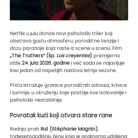
Netflix u julu donosi novi psihološki triler koji
obećava gustu atmosferu, porodične tenzije i
dozu paranoje koja raste iz scene u scenu. Film
„The Truthers“ (šp.
Los creyentes
)
premijerno
stiže
24. jula 2026. godine
i već sada se najavljuje
kao jedan od napetijih naslova letnje sezone.
Priča istražuje granice porodičnih odnosa, krivice
i sumnje, u okruženju koje postaje sve izolovanije i
psihološki nestabilnije.
Povratak kući koji otvara stare rane
Radnja prati
Rut (Stéphanie Magnin)
,
tridesetogodišnju ženu koja je godinama udaljena