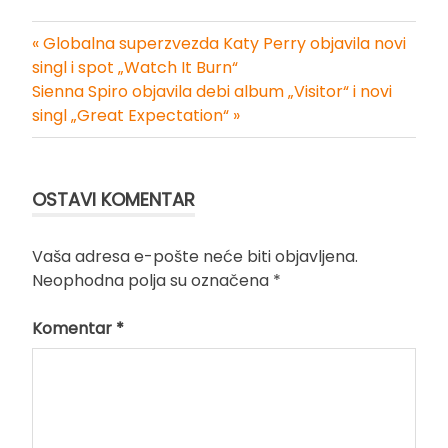
« Globalna superzvezda Katy Perry objavila novi
Kretanje
singl i spot „Watch It Burn“
Sienna Spiro objavila debi album „Visitor“ i novi
članka
singl „Great Expectation“ »
OSTAVI KOMENTAR
Vaša adresa e-pošte neće biti objavljena.
Neophodna polja su označena
*
Komentar
*