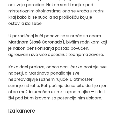
od svoje porodice. Nakon smrti majke pod
misterioznim okolnostima, ona se vraća u rodni
kraj kako bi se suočila sa prošlošću koju je
ostavila iza sebe.
U porodičnoj kući ponovo se susreće sa ocem
Martinom (José Coronado)
, bivšim radnikom koji
je nakon penzionisanja postao povučen,
agresivan i sve više opsednut teorijama zavere.
Kako dani prolaze, odnos oca i ćerke postaje sve
napetiji, a Martinovo ponašanje sve
nepredvidljivije i uznemirujuće. U atmosferi
sumnje i straha, Rut počinje da se pita da li je njen
otac možda umešan u smrt njene majke — i da li
živi pod istim krovom sa potencijalnim ubicom.
Iza kamere