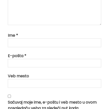
Ime
*
E-pošta
*
Veb mesto
Sačuvaj moje ime, e-poštu i veb mesto u ovom
pregledaču veba za sledeći put kada