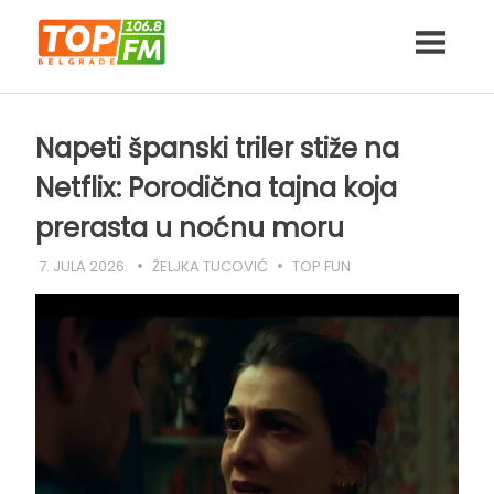
Skip
to
content
Napeti španski triler stiže na
Netflix: Porodična tajna koja
prerasta u noćnu moru
7. JULA 2026.
ŽELJKA TUCOVIĆ
TOP FUN