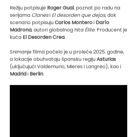
Režiju potpisuje
Roger Gual
, poznat po radu na
serijama
Clanes
i
El desorden que dejas
, dok
scenario potpisuju
Carlos Montero
i
Darío
Madrona
, autori globalnog hita
Élite
. Producent je
kuća
El Desorden Crea
.
Snimanje filma počelo je u proleće 2025. godine,
a lokacije obuhvataju špansku regiju
Asturias
(uključujući Valdemurio, Mieres i Langreo), kao i
Madrid
i
Berlin
.