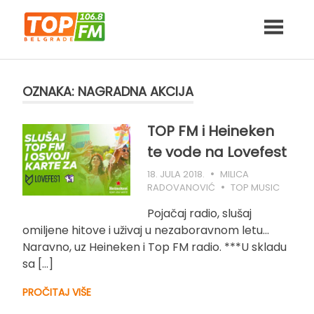
Skip
to
content
OZNAKA:
NAGRADNA AKCIJA
TOP FM i Heineken
te vode na Lovefest
18. JULA 2018.
MILICA
RADOVANOVIĆ
TOP MUSIC
Pojačaj radio, slušaj
omiljene hitove i uživaj u nezaboravnom letu…
Naravno, uz Heineken i Top FM radio. ***U skladu
sa […]
PROČITAJ VIŠE