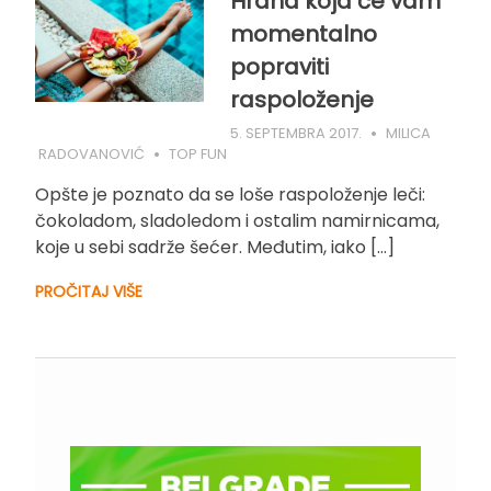
Hrana koja će vam
momentalno
popraviti
raspoloženje
5. SEPTEMBRA 2017.
MILICA
RADOVANOVIĆ
TOP FUN
Opšte je poznato da se loše raspoloženje leči:
čokoladom, sladoledom i ostalim namirnicama,
koje u sebi sadrže šećer. Međutim, iako […]
PROČITAJ VIŠE