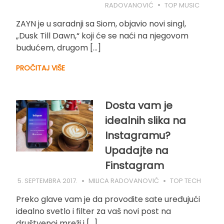
RADOVANOVIĆ
TOP MUSIC
ZAYN je u saradnji sa Siom, objavio novi singl,
„Dusk Till Dawn,“ koji će se naći na njegovom
budućem, drugom […]
PROČITAJ VIŠE
Dosta vam je
idealnih slika na
Instagramu?
Upadajte na
Finstagram
5. SEPTEMBRA 2017.
MILICA RADOVANOVIĆ
TOP TECH
Preko glave vam je da provodite sate uređujući
idealno svetlo i filter za vaš novi post na
društvenoj mreži i […]