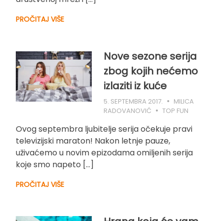
PROČITAJ VIŠE
Nove sezone serija
zbog kojih nećemo
izlaziti iz kuće
5. SEPTEMBRA 2017.
MILICA
RADOVANOVIĆ
TOP FUN
Ovog septembra ljubitelje serija očekuje pravi
televizijski maraton! Nakon letnje pauze,
uživaćemo u novim epizodama omiljenih serija
koje smo napeto […]
PROČITAJ VIŠE