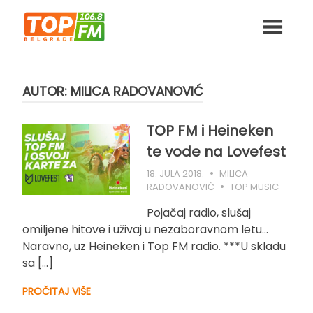
Skip
to
content
AUTOR:
MILICA RADOVANOVIĆ
TOP FM i Heineken
te vode na Lovefest
18. JULA 2018.
MILICA
RADOVANOVIĆ
TOP MUSIC
Pojačaj radio, slušaj
omiljene hitove i uživaj u nezaboravnom letu…
Naravno, uz Heineken i Top FM radio. ***U skladu
sa […]
PROČITAJ VIŠE