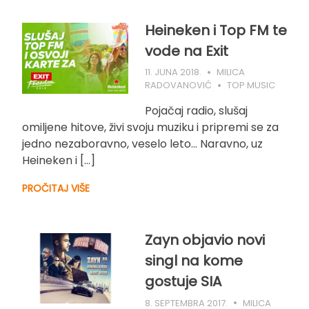
Heineken i Top FM te
vode na Exit
11. JUNA 2018.
MILICA
RADOVANOVIĆ
TOP MUSIC
Pojačaj radio, slušaj
omiljene hitove, živi svoju muziku i pripremi se za
jedno nezaboravno, veselo leto… Naravno, uz
Heineken i […]
PROČITAJ VIŠE
Zayn objavio novi
singl na kome
gostuje SIA
8. SEPTEMBRA 2017.
MILICA