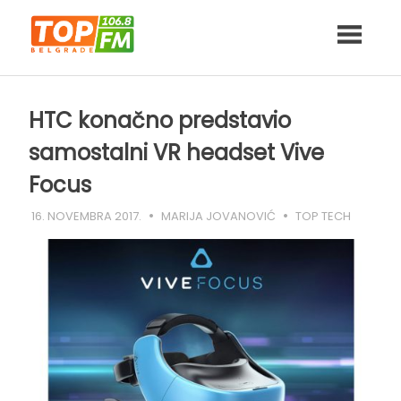
Skip
to
content
HTC konačno predstavio
samostalni VR headset Vive
Focus
16. NOVEMBRA 2017.
MARIJA JOVANOVIĆ
TOP TECH