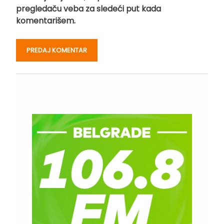
pregledaču veba za sledeći put kada
komentarišem.