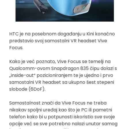
HTC je na posebnom događanju u Kini konačno
predstavio svoj samostalni VR headset Vive
Focus.
Kako je već poznato, Vive Focus se temelji na
Qualcomm-ovom Snapdragon 835 čipu dolazi s
„inside-out“ pozicioniranjem te je ujedno i prvo
samostalni VR headset sa ukupno šest stepeni
slobode (6DoF).
Samostalnost znači da Vive Focus ne treba
nikakav spoljni uređaj kao što je PC ili pametni
telefon kako bi u potpunosti iskoristio sve svoje
opcije već se sve potrebno nalazi unutar samog