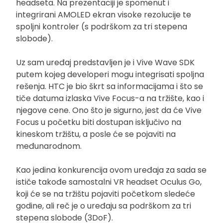
headseta. Na prezentaciji je spomenut i
integrirani AMOLED ekran visoke rezolucije te
spoljni kontroler (s podrškom za tri stepena
slobode).
Uz sam uređaj predstavljen je i Vive Wave SDK
putem kojeg developeri mogu integrisati spoljna
rešenja. HTC je bio škrt sa informacijama i što se
tiče datuma izlaska Vive Focus-a na tržište, kao i
njegove cene. Ono što je sigurno, jest da će Vive
Focus u početku biti dostupan isključivo na
kineskom tržištu, a posle će se pojaviti na
međunarodnom.
Kao jedina konkurencija ovom uređaja za sada se
ističe takođe samostalni VR headset Oculus Go,
koji će se na tržištu pojaviti početkom sledeće
godine, ali reč je o uređaju sa podrškom za tri
stepena slobode (3DoF).