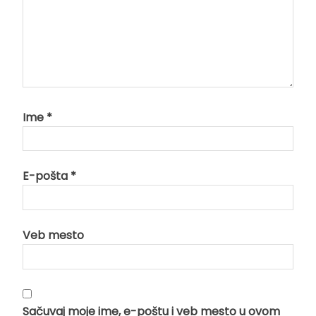
Ime
*
E-pošta
*
Veb mesto
Sačuvaj moje ime, e-poštu i veb mesto u ovom