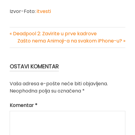
Izvor-Foto:
itvesti
« Deadpool 2: Zavirite u prve kadrove
Kretanje
Zašto nema Animoji-a na svakom iPhone-u? »
članka
OSTAVI KOMENTAR
Vaša adresa e-pošte neće biti objavljena.
Neophodna polja su označena
*
Komentar
*