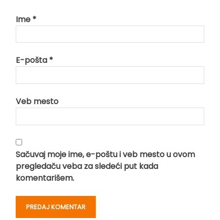
Ime
*
E-pošta
*
Veb mesto
Sačuvaj moje ime, e-poštu i veb mesto u ovom
pregledaču veba za sledeći put kada
komentarišem.