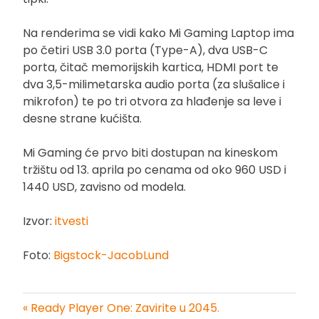
Na renderima se vidi kako Mi Gaming Laptop ima
po četiri USB 3.0 porta (Type-A), dva USB-C
porta, čitač memorijskih kartica, HDMI port te
dva 3,5-milimetarska audio porta (za slušalice i
mikrofon) te po tri otvora za hlađenje sa leve i
desne strane kućišta.
Mi Gaming će prvo biti dostupan na kineskom
tržištu od 13. aprila po cenama od oko 960 USD i
1440 USD, zavisno od modela.
Izvor:
itvesti
Foto:
Bigstock-JacobLund
« Ready Player One: Zavirite u 2045.