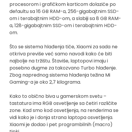
procesorom i grafičkom karticom dolaziće po
defaultu sa 16 GB RAM-a, 256-gigabajtnim SSD-
om i terabajtnim HDD-om, a slabiji sa 8 GB RAM-
a, 128-gigabajtnim SSD-om i terabajtnim HDD-
om.
Što se sistema hlađenja tiče, Xiaomi za sada ne
otkriva previše već samo navodi kako će biti
najbolje na tržištu. Štaviše, laptopovi imaju i
posebno dugme za takozvano Turbo hlađenje.
Zbog naprednog sistema hlađenja težina Mi
Gaming-a je oko 2,7 kilograma.
Kako to obično biva u gamerskom svetu –
tastatura ima RGB osvetljenje sa četiri različite
zone. Kad smo kod osvetljenja, na renderima se
vidi kako je i donja strana laptopa osvetljenja.
Xiaomi je dodao i pet programbilnih (macro)
tipki.