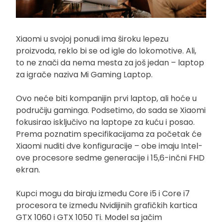
Xiaomi u svojoj ponudi ima široku lepezu
proizvoda, reklo bi se od igle do lokomotive. Ali,
to ne znači da nema mesta za još jedan – laptop
za igrače naziva Mi Gaming Laptop.
Ovo neće biti kompanijin prvi laptop, ali hoće u
područiju gaminga. Podsetimo, do sada se Xiaomi
fokusirao isključivo na laptope za kuću i posao.
Prema poznatim specifikacijama za početak će
Xiaomi nuditi dve konfiguracije – obe imaju Intel-
ove procesore sedme generacije i 15,6-inčni FHD
ekran.
Kupci mogu da biraju između Core i5 i Core i7
procesora te između Nvidijinih grafičkih kartica
GTX 1060 i GTX 1050 Ti. Model sa jačim