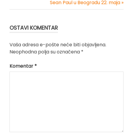
Kretanje
Sean Paul u Beogradu 22. maja »
članka
OSTAVI KOMENTAR
Vaša adresa e-pošte neće biti objavljena.
Neophodna polja su označena
*
Komentar
*