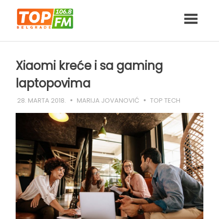
Skip
to
content
Xiaomi kreće i sa gaming
laptopovima
28. MARTA 2018.
MARIJA JOVANOVIĆ
TOP TECH