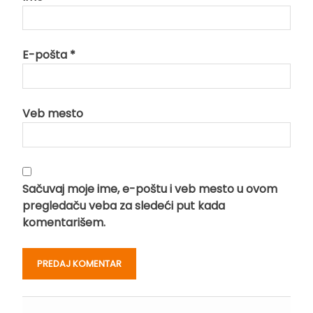
E-pošta
*
Veb mesto
Sačuvaj moje ime, e-poštu i veb mesto u ovom
pregledaču veba za sledeći put kada
komentarišem.