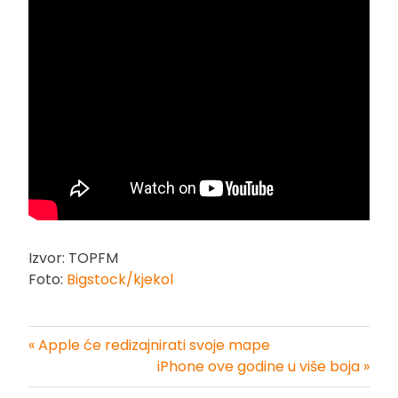
Izvor: TOPFM
Foto:
Bigstock/kjekol
« Apple će redizajnirati svoje mape
Kretanje
iPhone ove godine u više boja »