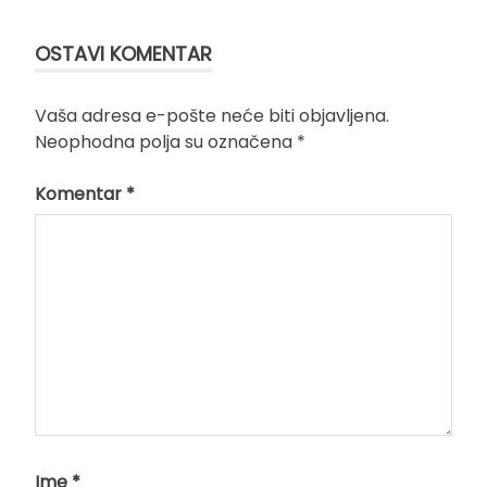
članka
OSTAVI KOMENTAR
Vaša adresa e-pošte neće biti objavljena.
Neophodna polja su označena
*
Komentar
*
Ime
*