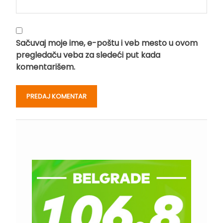
Sačuvaj moje ime, e-poštu i veb mesto u ovom
pregledaču veba za sledeći put kada
komentarišem.