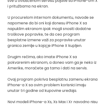
sve u ovlašćenom servisu pojave sa iPhone-om X
i pritužbama na ekran.
U procurelom internom dokumentu, navode se
napomene da bi oni koji donesu iPhone X sa
napuklim ekranom ipak mogli snositi dodatne
troškove popravke, te da ceo program
besplatne izmene važi za popravke unutar
granica zemlje u kojoj je iPhone X kupljen.
Drugim rečima, ako imate iPhone X sa
pokvarenim ekranom, a doneo vam ga je neko iz
Amerike, moraćete ga tamo i dati na servis.
Ovaj program pokriva besplatnu zamenu ekrana
iPhone-a X sa ovim problem korisnici imaju
unutar tri godine od kupovine uređaja.
Novi modeli iPhone-a Xs, Xs Max i Xr navodno nisu