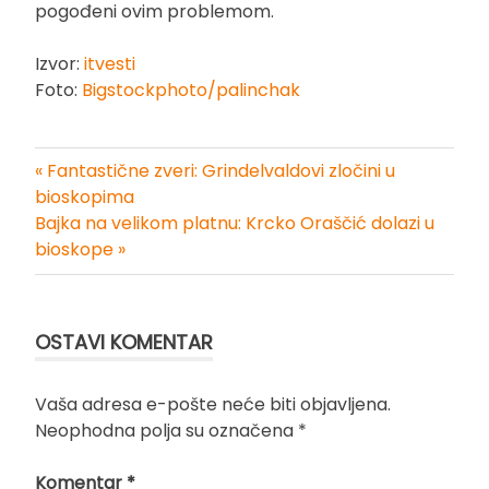
pogođeni ovim problemom.
Izvor:
itvesti
Foto:
Bigstockphoto/palinchak
« Fantastične zveri: Grindelvaldovi zločini u
Kretanje
bioskopima
Bajka na velikom platnu: Krcko Oraščić dolazi u
članka
bioskope »
OSTAVI KOMENTAR
Vaša adresa e-pošte neće biti objavljena.
Neophodna polja su označena
*
Komentar
*