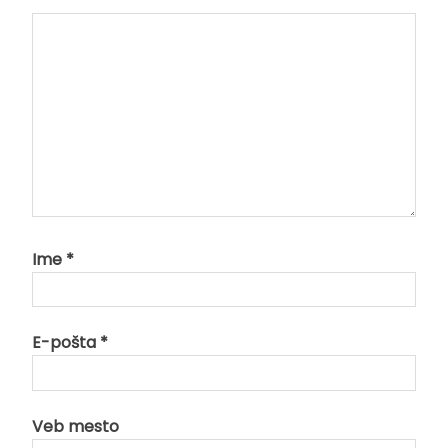
Ime
*
E-pošta
*
Veb mesto