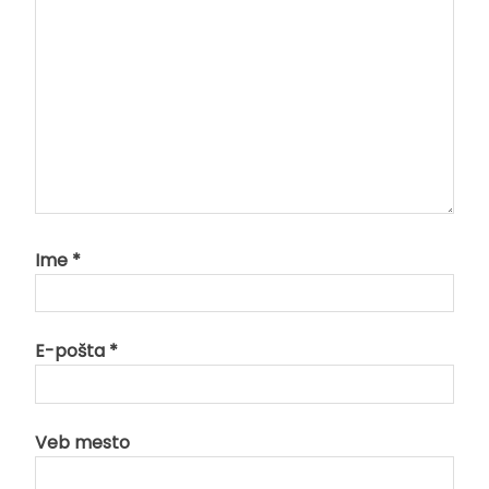
Ime
*
E-pošta
*
Veb mesto