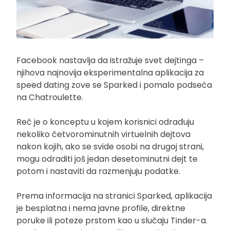
Facebook nastavlja da istražuje svet dejtinga –
njihova najnovija eksperimentalna aplikacija za
speed dating zove se Sparked i pomalo podseća
na Chatroulette.
Reč je o konceptu u kojem korisnici odrađuju
nekoliko četvorominutnih virtuelnih dejtova
nakon kojih, ako se svide osobi na drugoj strani,
mogu odraditi još jedan desetominutni dejt te
potom i nastaviti da razmenjuju podatke.
Prema informacija na stranici Sparked, aplikacija
je besplatna i nema javne profile, direktne
poruke ili poteze prstom kao u slučaju Tinder-a.