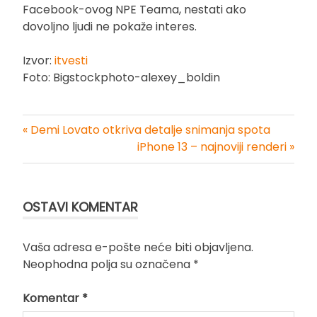
Facebook-ovog NPE Teama, nestati ako
dovoljno ljudi ne pokaže interes.
Izvor:
itvesti
Foto: Bigstockphoto-alexey_boldin
« Demi Lovato otkriva detalje snimanja spota
Kretanje
iPhone 13 – najnoviji renderi »
članka
OSTAVI KOMENTAR
Vaša adresa e-pošte neće biti objavljena.
Neophodna polja su označena
*
Komentar
*