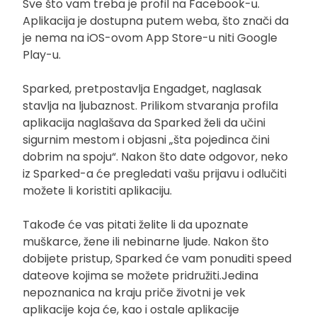
Sve što vam treba je profil na Facebook-u.
Aplikacija je dostupna putem weba, što znači da
je nema na iOS-ovom App Store-u niti Google
Play-u.
Sparked, pretpostavlja Engadget, naglasak
stavlja na ljubaznost. Prilikom stvaranja profila
aplikacija naglašava da Sparked želi da učini
sigurnim mestom i objasni „šta pojedinca čini
dobrim na spoju“. Nakon što date odgovor, neko
iz Sparked-a će pregledati vašu prijavu i odlučiti
možete li koristiti aplikaciju.
Takođe će vas pitati želite li da upoznate
muškarce, žene ili nebinarne ljude. Nakon što
dobijete pristup, Sparked će vam ponuditi speed
dateove kojima se možete pridružiti.Jedina
nepoznanica na kraju priče životni je vek
aplikacije koja će, kao i ostale aplikacije