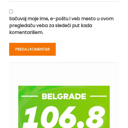
Sačuvaj moje ime, e-poštu i veb mesto u ovom
pregledaču veba za sledeći put kada
komentarišem.