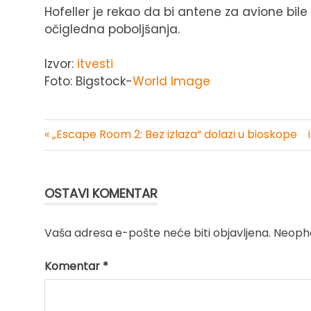
Hofeller je rekao da bi antene za avione bile 
očigledna poboljšanja.
Izvor:
itvesti
Foto: Bigstock-
World Image
« „Escape Room 2: Bez izlaza“ dolazi u bioskope
Kretanje
članka
OSTAVI KOMENTAR
Vaša adresa e-pošte neće biti objavljena.
Neopho
Komentar
*