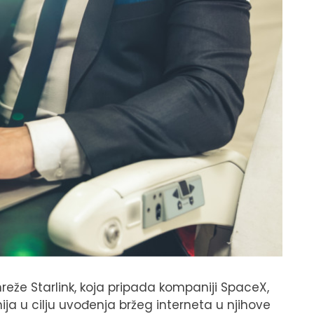
 mreže Starlink, koja pripada kompaniji SpaceX,
ja u cilju uvođenja bržeg interneta u njihove