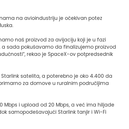
inama na avioindustriju je očekivan potez
Muska.
mo naš proizvod za avijaciju koji je u fazi
e, a sada pokušavamo da finalizujemo proizvod
udućnosti“, rekao je SpaceX-ov potpredsednik
Starlink satelita, a poterebno je oko 4.400 da
 primarno za domove u ruralnim područijima
0 Mbps i upload od 20 Mbps, a već ima hiljade
ok samopodešavajući Starlink tanjir i Wi-Fi