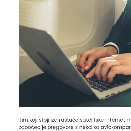
Tim koji stoji iza rastuće satelitske internet
započeo je pregovore s nekoliko aviokompani