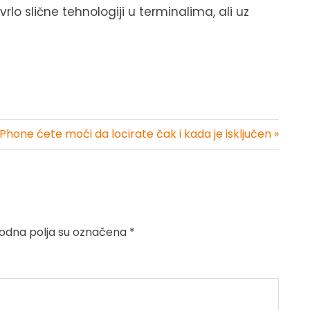
vrlo slične tehnologiji u terminalima, ali uz
iPhone ćete moći da locirate čak i kada je isključen »
dna polja su označena
*