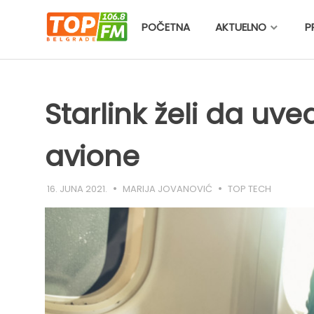
Skip
to
POČETNA
AKTUELNO
P
content
Starlink želi da uve
avione
16. JUNA 2021.
MARIJA JOVANOVIĆ
TOP TECH