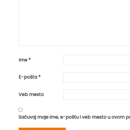
Ime
*
E-pošta
*
Veb mesto
Sačuvaj moje ime, e-poštu i veb mesto u ovom p