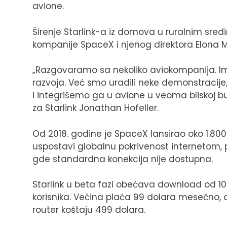
avione.
Širenje Starlink-a iz domova u ruralnim sred
kompanije SpaceX i njenog direktora Elona 
„Razgovaramo sa nekoliko aviokompanija. Ima
razvoja. Već smo uradili neke demonstracij
i integrišemo ga u avione u veoma bliskoj b
za Starlink Jonathan Hofeller.
Od 2018. godine je SpaceX lansirao oko 1.800 
uspostavi globalnu pokrivenost internetom,
gde standardna konekcija nije dostupna.
Starlink u beta fazi obećava download od 10
korisnika. Većina plaća 99 dolara mesečno, d
router koštaju 499 dolara.